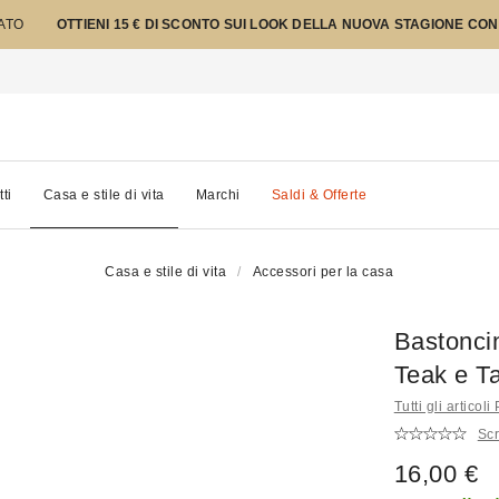
TATO
OTTIENI 15 € DI SCONTO SUI LOOK DELLA NUOVA STAGIONE CON
tti
Casa e stile di vita
Marchi
Saldi & Offerte
Casa e stile di vita
Accessori per la casa
Bastoncin
Teak e T
Tutti gli articol
Scr
16,00 €