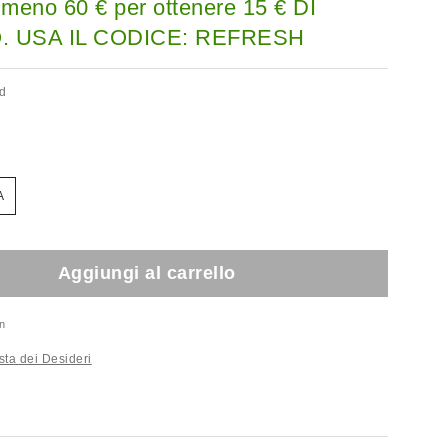
lmeno 60 € per ottenere 15 € DI
 USA IL CODICE: REFRESH
ed
A
Aggiungi al carrello
n
sta dei Desideri