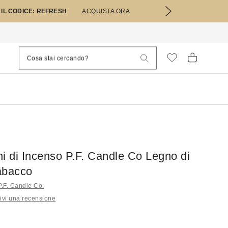
 IL CODICE: REFRESH
ACQUISTA ORA
i di Incenso P.F. Candle Co Legno di
abacco
i P.F. Candle Co.
ivi una recensione