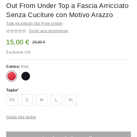
Out From Under Top a Fascia Arricciato
Senza Cuciture con Motivo Arazzo
Tutti gli articoli Out From Under
Scrivi una recensione
Prezzo di vendita:
15,00 €
Prezzo originale:
25,00 €
Esclusivo UO
Colore:
Red
Taglia
Esaurito!
Esaurito!
Esaurito!
Esaurito!
XS
S
M
L
XL
Guida alle taglie