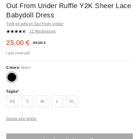
Out From Under Ruffle Y2K Sheer Lace
Babydoll Dress
Tutti gli articoli Out From Under
11 Recensioni
Prezzo di vendita:
25,00 €
Prezzo originale:
49,00 €
I piu ricercati
Colore:
Nero
Taglia
Esaurito!
Esaurito!
Esaurito!
XS
S
M
L
XL
Guida alle taglie