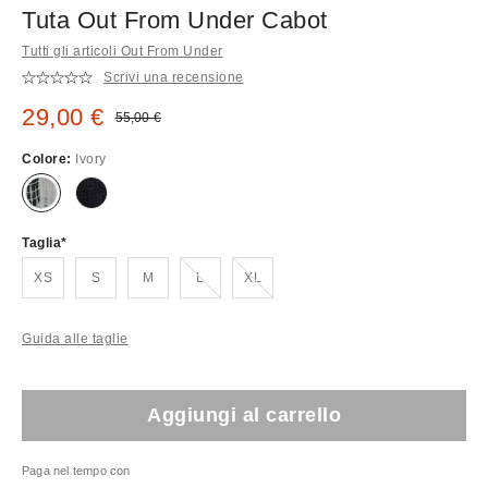
Tuta Out From Under Cabot
Tutti gli articoli Out From Under
Scrivi una recensione
Prezzo di vendita:
29,00 €
Prezzo originale:
55,00 €
Colore:
Ivory
Taglia
Esaurito!
Esaurito!
XS
S
M
L
XL
Guida alle taglie
Aggiungi al carrello
Paga nel tempo con