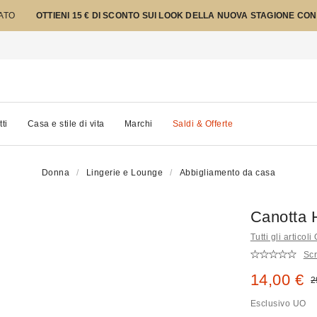
TATO
OTTIENI 15 € DI SCONTO SUI LOOK DELLA NUOVA STAGIONE CON
tti
Casa e stile di vita
Marchi
Saldi & Offerte
Donna
Lingerie e Lounge
Abbigliamento da casa
Canotta 
Tutti gli artico
Scr
Prezzo di
14,00 €
P
2
Esclusivo UO