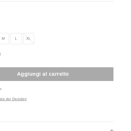
Esaurito!
M
L
XL
e
Aggiungi al carrello
n
sta dei Desideri