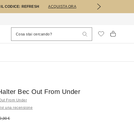
 IL CODICE: REFRESH
ACQUISTA ORA
Halter Bec Out From Under
li Out From Under
ivi una recensione
 vendita:
rezzo originale:
9,00 €