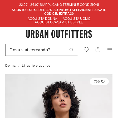
22.07 - 26.07 SI APPLICANO TERMINI E CONDIZIONI
SCONTO EXTRA DEL 30% SU PROMO SELEZIONATI • USA IL
CODICE: EXTRA30
ACQUISTA DONNA
ACQUISTA UOMO
ACQUISTA CASA & LIFESTYLE
Donna
Lingerie e Lounge
790