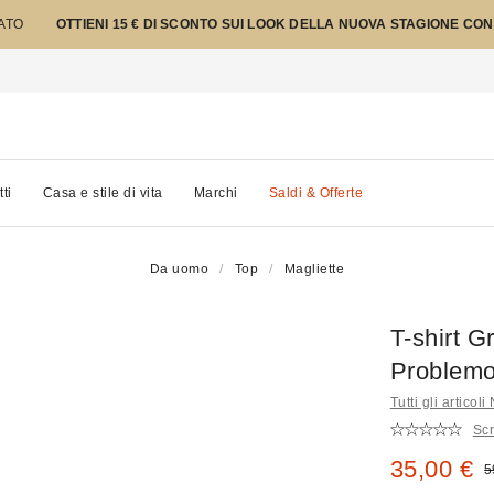
TATO
OTTIENI 15 € DI SCONTO SUI LOOK DELLA NUOVA STAGIONE CON
tti
Casa e stile di vita
Marchi
Saldi & Offerte
Da uomo
Top
Magliette
T-shirt 
Problem
Tutti gli artico
Scr
Prezzo di
35,00 €
P
5