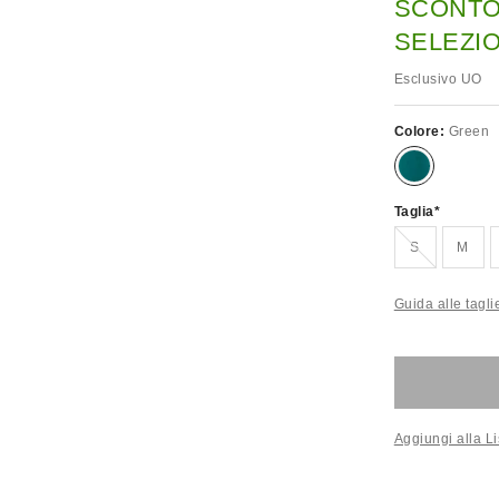
SCONTO
SELEZION
Esclusivo UO
Colore:
Green
Taglia
Esaurito!
S
M
Guida alle tagli
Aggiungi alla Li