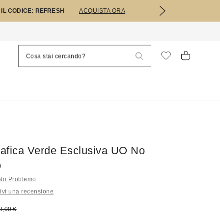
 IL CODICE: REFRESH
ACQUISTA ORA
Grafica Verde Esclusiva UO No
o
li No Problemo
ivi una recensione
 vendita:
rezzo originale:
9,00 €