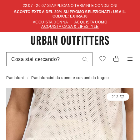
22.07 - 26.07 SI APPLICANO TERMINI E CONDIZIONI
SCONTO EXTRA DEL 30% SU PROMO SELEZIONATI • USA IL
CODICE: EXTRA30
ACQUISTA DONNA
ACQUISTA UOMO
ACQUISTA CASA & LIFESTYLE
Pantaloni
Pantaloncini da uomo e costumi da bagno
213