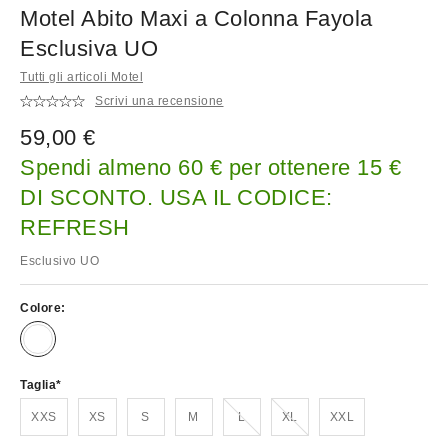
Motel Abito Maxi a Colonna Fayola
Esclusiva UO
Tutti gli articoli Motel
Scrivi una recensione
59,00 €
Spendi almeno 60 € per ottenere 15 €
DI SCONTO. USA IL CODICE:
REFRESH
Esclusivo UO
Colore:
Taglia
Esaurito!
Esaurito!
XXS
XS
S
M
L
XL
XXL