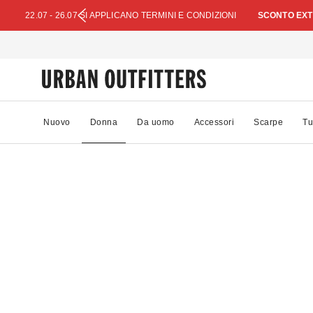
22.07 - 26.07 SI APPLICANO TERMINI E CONDIZIONI
SCONTO EXTR
Nuovo
Donna
Da uomo
Accessori
Scarpe
Tu
71