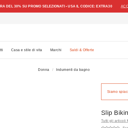
A DEL 30% SU PROMO SELEZIONATI • USA IL CODICE: EXTRA30
ACQ
tti
Casa e stile di vita
Marchi
Saldi & Offerte
Donna
Indumenti da bagno
Siamo spiace
Slip Biki
Tutti gli articoli
Scr