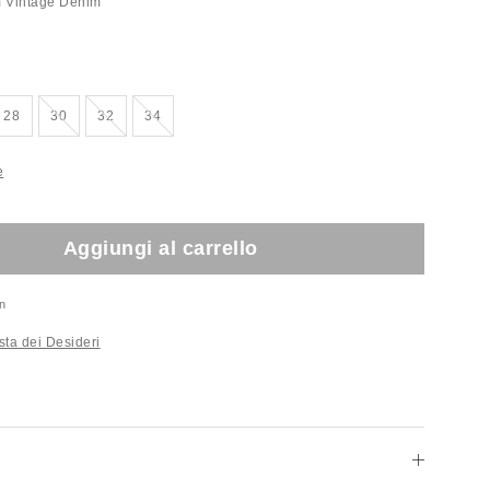
 Vintage Denim
Esaurito!
Esaurito!
Esaurito!
28
30
32
34
e
Aggiungi al carrello
n
sta dei Desideri