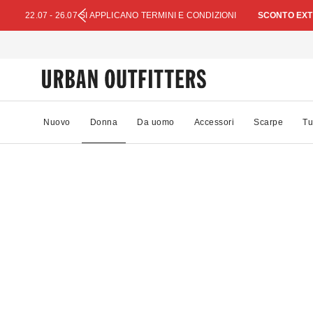
22.07 - 26.07 SI APPLICANO TERMINI E CONDIZIONI
SCONTO EXTR
Nuovo
Donna
Da uomo
Accessori
Scarpe
Tu
61