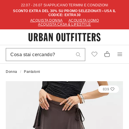
22.07 - 26.07 SI APPLICANO TERMINI E CONDIZIONI
SCONTO EXTRA DEL 30% SU PROMO SELEZIONATI • USA IL
CODICE: EXTRA30
ACQUISTA DONNA
ACQUISTA UOMO
ACQUISTA CASA & LIFESTYLE
Donna
Pantaloni
839