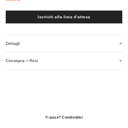
Iscriviti alla lista d'attesa
Dettagli
Consegna + Resi
Ti piace? Condividilo!
si
apre
si