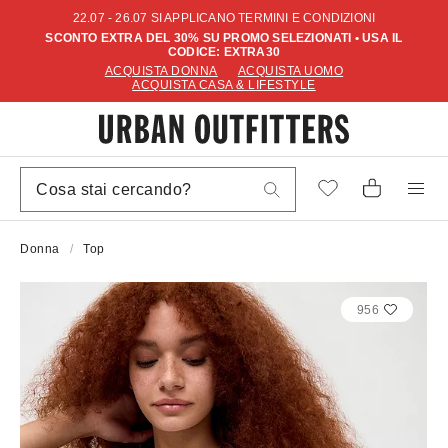
22.07 - 26.07 SI APPLICANO TERMINI E CONDIZIONI
SCONTO EXTRA DEL 30% SU PROMO SELEZIONATI • USA IL
CODICE: EXTRA30
ACQUISTA DONNA
ACQUISTA UOMO
ACQUISTA CASA & LIFESTYLE
Donna
Top
956