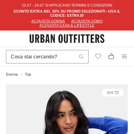
22.07 - 26.07 SI APPLICANO TERMINI E CONDIZIONI
SCONTO EXTRA DEL 30% SU PROMO SELEZIONATI • USA IL
CODICE: EXTRA30
ACQUISTA DONNA
ACQUISTA UOMO
ACQUISTA CASA & LIFESTYLE
Donna
Top
408