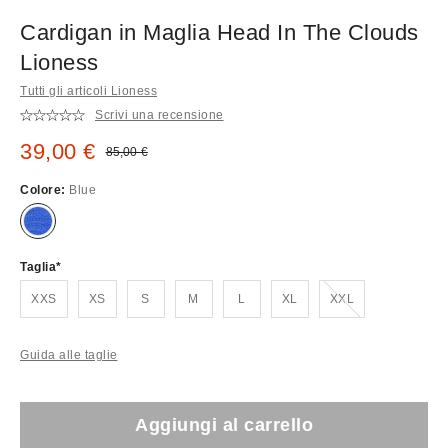
Cardigan in Maglia Head In The Clouds
Lioness
Tutti gli articoli Lioness
Scrivi una recensione
Prezzo di vendita:
39,00 €
Prezzo originale:
85,00 €
Colore:
Blue
Taglia
Esaurito!
XXS
XS
S
M
L
XL
XXL
Guida alle taglie
Aggiungi al carrello