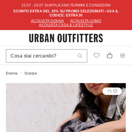
22.07 - 26.07 SI APPLICANO TERMINI E CONDIZIONI
SCONTO EXTRA DEL 30% SU PROMO SELEZIONATI • USA IL
CODICE: EXTRA30
ACQUISTA DONNA
ACQUISTA UOMO
ACQUISTA CASA & LIFESTYLE
Donna
Scarpe
75