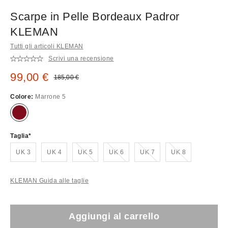
Scarpe in Pelle Bordeaux Padror
KLEMAN
Tutti gli articoli KLEMAN
Scrivi una recensione
Prezzo di vendita:
99,00 €
Prezzo originale:
185,00 €
Colore:
Marrone 5
Taglia
Esaurito!
Esaurito!
Esaurito!
Esaurito!
UK 3
UK 4
UK 5
UK 6
UK 7
UK 8
KLEMAN Guida alle taglie
Aggiungi al carrello