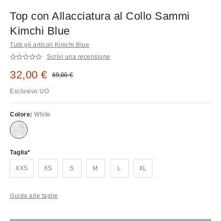
Top con Allacciatura al Collo Sammi
Kimchi Blue
Tutti gli articoli Kimchi Blue
Scrivi una recensione
Prezzo di vendita:
32,00 €
Prezzo originale:
69,00 €
Esclusivo UO
Colore:
White
Taglia
XXS
XS
S
M
L
XL
Guida alle taglie