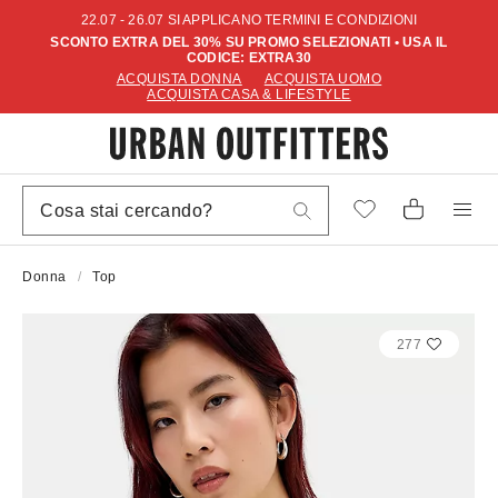
22.07 - 26.07 SI APPLICANO TERMINI E CONDIZIONI
SCONTO EXTRA DEL 30% SU PROMO SELEZIONATI • USA IL
CODICE: EXTRA30
ACQUISTA DONNA
ACQUISTA UOMO
ACQUISTA CASA & LIFESTYLE
Donna
Top
277