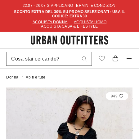
22.07 - 26.07 SI APPLICANO TERMINI E CONDIZIONI
SCONTO EXTRA DEL 30% SU PROMO SELEZIONATI • USA IL
CODICE: EXTRA30
ACQUISTA DONNA
ACQUISTA UOMO
ACQUISTA CASA & LIFESTYLE
Donna
Abiti e tute
949