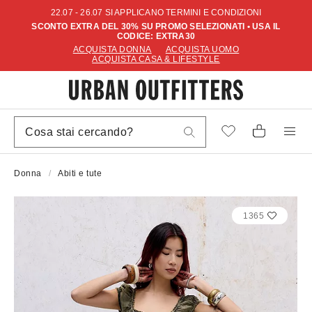
22.07 - 26.07 SI APPLICANO TERMINI E CONDIZIONI
SCONTO EXTRA DEL 30% SU PROMO SELEZIONATI • USA IL
CODICE: EXTRA30
ACQUISTA DONNA
ACQUISTA UOMO
ACQUISTA CASA & LIFESTYLE
Donna
Abiti e tute
1365