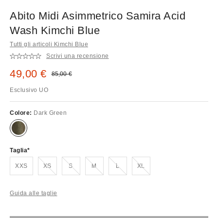
Abito Midi Asimmetrico Samira Acid
Wash Kimchi Blue
Tutti gli articoli Kimchi Blue
Scrivi una recensione
Prezzo di vendita:
49,00 €
Prezzo originale:
85,00 €
Esclusivo UO
Colore:
Dark Green
Taglia
Esaurito!
Esaurito!
Esaurito!
Esaurito!
Esaurito!
XXS
XS
S
M
L
XL
Guida alle taglie