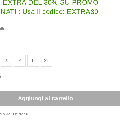
 EXTRA DEL 30% SU PROMO
ATI : Usa il codice: EXTRA30
lti
Esaurito!
S
M
L
XL
e
Aggiungi al carrello
sta dei Desideri