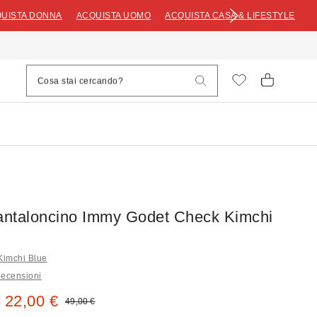
UISTA DONNA
ACQUISTA UOMO
ACQUISTA CASA & LIFESTYLE
ntaloncino Immy Godet Check Kimchi
i Kimchi Blue
Recensioni
 vendita:
 22,00 €
Prezzo originale:
49,00 €