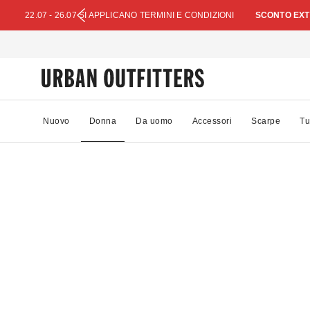
22.07 - 26.07 SI APPLICANO TERMINI E CONDIZIONI
SCONTO EXTR
Nuovo
Donna
Da uomo
Accessori
Scarpe
Tu
83