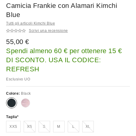
Camicia Frankie con Alamari Kimchi
Blue
Tutti gli articoli Kimchi Blue
Scrivi una recensione
55,00 €
Spendi almeno 60 € per ottenere 15 €
DI SCONTO. USA IL CODICE:
REFRESH
Esclusivo UO
Colore:
Black
Taglia
Esaurito!
Esaurito!
Esaurito!
Esaurito!
XXS
XS
S
M
L
XL