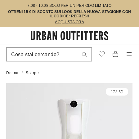
7.08 - 10.08 SOLO PER UN PERIODO LIMITATO
OTTIENI 15 € DI SCONTO SUI LOOK DELLA NUOVA STAGIONE CON
IL CODICE: REFRESH
ACQUISTA ORA
Donna
Scarpe
178