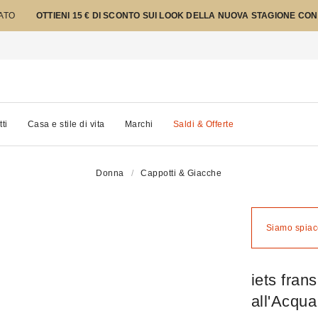
TATO
OTTIENI 15 € DI SCONTO SUI LOOK DELLA NUOVA STAGIONE CON
tti
Casa e stile di vita
Marchi
Saldi & Offerte
Donna
Cappotti & Giacche
Siamo spiace
iets fran
all'Acqua