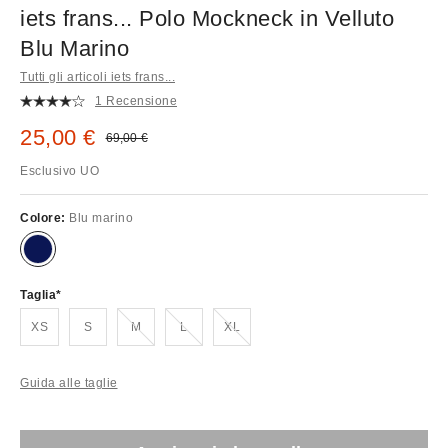
iets frans... Polo Mockneck in Velluto
Blu Marino
Tutti gli articoli iets frans...
1 Recensione
Prezzo di vendita:
25,00 €
Prezzo originale:
69,00 €
Esclusivo UO
Colore:
Blu marino
Taglia
Esaurito!
Esaurito!
Esaurito!
XS
S
M
L
XL
Guida alle taglie