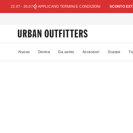
22.07 - 26.07 SI APPLICANO TERMINI E CONDIZIONI
SCONTO EXTR
Nuovo
Donna
Da uomo
Accessori
Scarpe
Tu
89