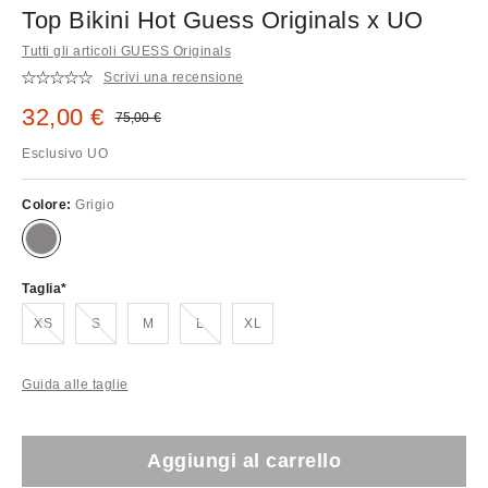
Top Bikini Hot Guess Originals x UO
Tutti gli articoli GUESS Originals
Scrivi una recensione
Prezzo di vendita:
32,00 €
Prezzo originale:
75,00 €
Esclusivo UO
Colore:
Grigio
Taglia
Esaurito!
Esaurito!
Esaurito!
XS
S
M
L
XL
Guida alle taglie
Aggiungi al carrello