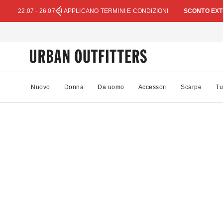
22.07 - 26.07 SI APPLICANO TERMINI E CONDIZIONI
SCONTO EXTR
Nuovo
Donna
Da uomo
Accessori
Scarpe
Tu
11