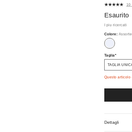
10
Esaurito
I piu ricercati
Colore:
Assort
Esaurito!
Taglia
TAGLIA UNIC
Questo articolo è
Dettagli