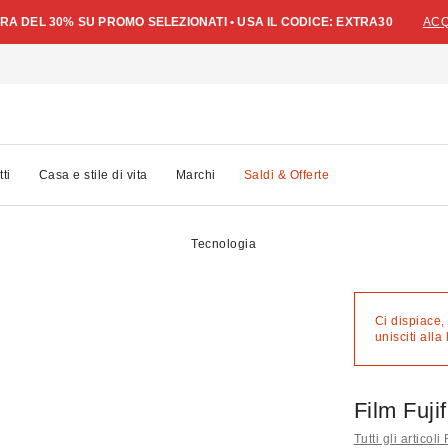
A DEL 30% SU PROMO SELEZIONATI • USA IL CODICE: EXTRA30
ACQ
tti
Casa e stile di vita
Marchi
Saldi & Offerte
Tecnologia
Ci dispiace,
unisciti alla 
Film Fuji
Tutti gli articoli 