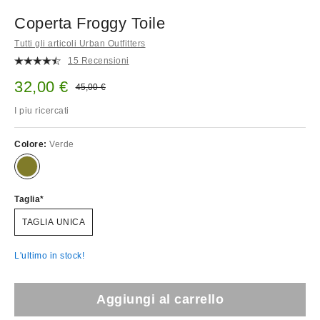
Coperta Froggy Toile
Tutti gli articoli Urban Outfitters
15 Recensioni
Prezzo di vendita:
32,00 €
Prezzo originale:
45,00 €
I piu ricercati
Colore:
Verde
Taglia
TAGLIA UNICA
L'ultimo in stock!
Aggiungi al carrello