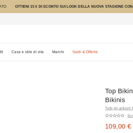
TATO
OTTIENI 15 € DI SCONTO SUI LOOK DELLA NUOVA STAGIONE CON
tti
Casa e stile di vita
Marchi
Saldi & Offerte
Top Bikin
Bikinis
Tutti gli articol
Scr
Prezzo di
109,00 €