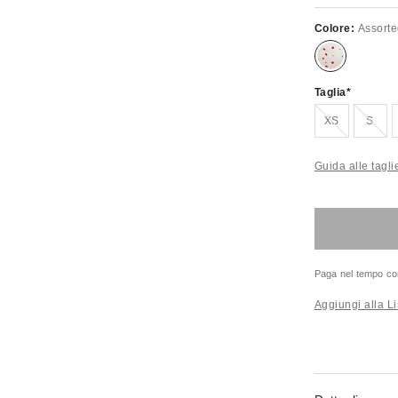
Colore:
Assort
Taglia
Esaurito!
Esaur
XS
S
Guida alle tagli
Paga nel tempo co
Aggiungi alla Li