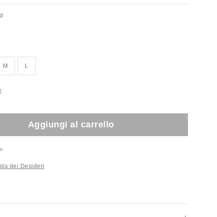
ed
ito!
M
L
e
Aggiungi al carrello
n
sta dei Desideri