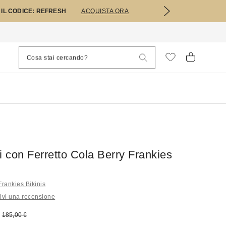
 IL CODICE: REFRESH
ACQUISTA ORA
i con Ferretto Cola Berry Frankies
i Frankies Bikinis
ivi una recensione
 vendita:
Prezzo originale:
185,00 €