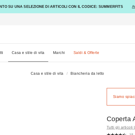
NTO SU UNA SELEZIONE DI ARTICOLI CON IL CODICE: SUMMERFITS
A
tti
Casa e stile di vita
Marchi
Saldi & Offerte
Casa e stile di vita
Biancheria da letto
Siamo spiace
Coperta A
Tutti gli articol
15