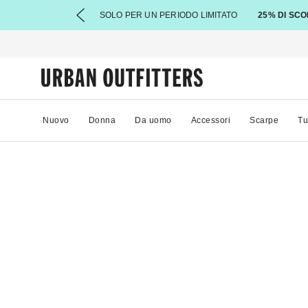
SOLO PER UN PERIODO LIMITATO
25% DI SCO
Nuovo
Donna
Da uomo
Accessori
Scarpe
Tu
91