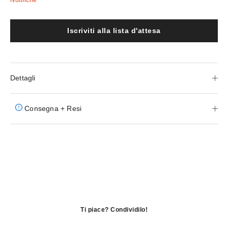
Iscriviti alla lista d'attesa
Dettagli
Consegna + Resi
Ti piace? Condividilo!
si
apre
si