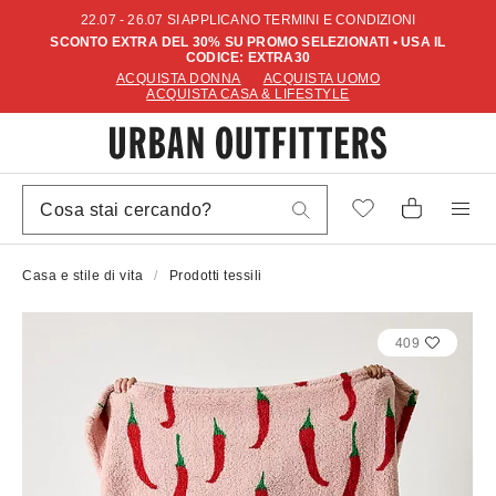
22.07 - 26.07 SI APPLICANO TERMINI E CONDIZIONI
SCONTO EXTRA DEL 30% SU PROMO SELEZIONATI • USA IL
CODICE: EXTRA30
ACQUISTA DONNA
ACQUISTA UOMO
ACQUISTA CASA & LIFESTYLE
Casa e stile di vita
Prodotti tessili
409