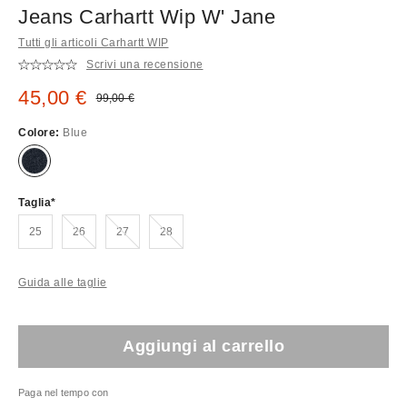
Jeans Carhartt Wip W' Jane
Tutti gli articoli Carhartt WIP
Scrivi una recensione
Prezzo di vendita:
45,00 €
Prezzo originale:
99,00 €
Colore:
Blue
Taglia
Esaurito!
Esaurito!
Esaurito!
25
26
27
28
Guida alle taglie
Aggiungi al carrello
Paga nel tempo con