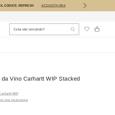
 IL CODICE: REFRESH
ACQUISTA ORA
e da Vino Carhartt WIP Stacked
i Carhartt WIP
ivi una recensione