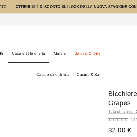
TATO
OTTIENI 15 € DI SCONTO SUI LOOK DELLA NUOVA STAGIONE CON
tti
Casa e stile di vita
Marchi
Saldi & Offerte
Casa e stile di vita
Cucina & Bar
Bicchier
Grapes
Tutti gli articol
Scr
32,00 €