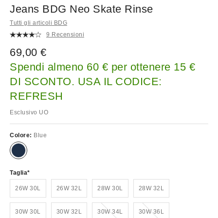
Jeans BDG Neo Skate Rinse
Tutti gli articoli BDG
9 Recensioni
69,00 €
Spendi almeno 60 € per ottenere 15 €
DI SCONTO. USA IL CODICE:
REFRESH
Esclusivo UO
Colore:
Blue
Taglia
26W 30L
26W 32L
28W 30L
28W 32L
Esaurito!
Esaurito!
30W 30L
30W 32L
30W 34L
30W 36L