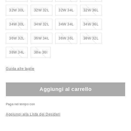
Esaurito!
32W 30L
32W 32L
32W 34L
32W 36L
Esaurito!
Esaurito!
34W 30L
34W 32L
34W 34L
34W 36L
Esaurito!
Esaurito!
36W 32L
36W 34L
36W 36L
38W 32L
Esaurito!
Esaurito!
38W 34L
38w 36l
Guida alle taglie
Aggiungi al carrello
Paga nel tempo con
Aggiungi alla Lista dei Desideri