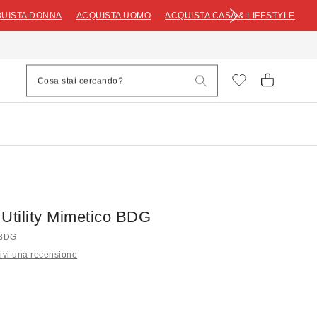
UISTA DONNA
ACQUISTA UOMO
ACQUISTA CASA & LIFESTYLE
 Utility Mimetico BDG
i BDG
ivi una recensione