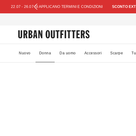
22.07 - 26.07 SI APPLICANO TERMINI E CONDIZIONI
SCONTO EXTR
Nuovo
Donna
Da uomo
Accessori
Scarpe
Tu
81