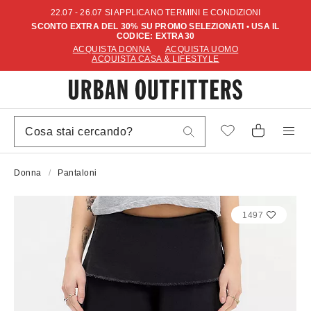
22.07 - 26.07 SI APPLICANO TERMINI E CONDIZIONI
SCONTO EXTRA DEL 30% SU PROMO SELEZIONATI • USA IL
CODICE: EXTRA30
ACQUISTA DONNA
ACQUISTA UOMO
ACQUISTA CASA & LIFESTYLE
Donna
Pantaloni
1497