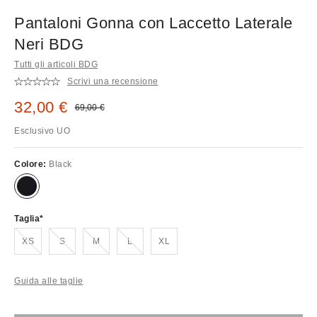
Pantaloni Gonna con Laccetto Laterale
Neri BDG
Tutti gli articoli BDG
Scrivi una recensione
Prezzo di vendita:
32,00 €
Prezzo originale:
69,00 €
Esclusivo UO
Colore:
Black
Taglia
Esaurito!
Esaurito!
Esaurito!
Esaurito!
XS
S
M
L
XL
Guida alle taglie