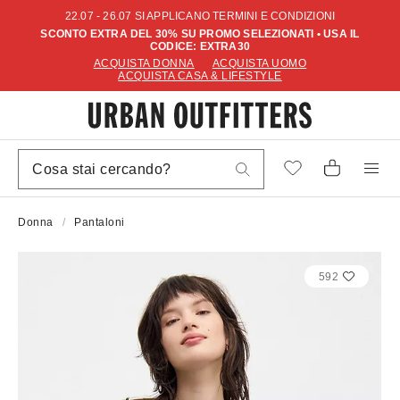
22.07 - 26.07 SI APPLICANO TERMINI E CONDIZIONI
SCONTO EXTRA DEL 30% SU PROMO SELEZIONATI • USA IL
CODICE: EXTRA30
ACQUISTA DONNA
ACQUISTA UOMO
ACQUISTA CASA & LIFESTYLE
Donna
Pantaloni
592