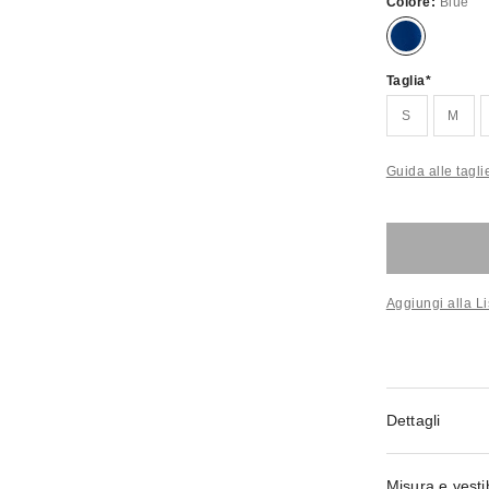
Colore:
Blue
Taglia
S
M
Guida alle tagli
Aggiungi alla Li
Dettagli
Misura e vestib