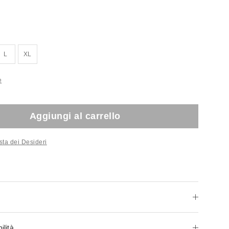
L
XL
e
Aggiungi al carrello
sta dei Desideri
ilità