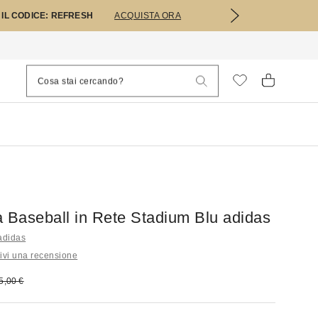
 IL CODICE: REFRESH
ACQUISTA ORA
a Baseball in Rete Stadium Blu adidas
 adidas
ivi una recensione
 vendita:
rezzo originale:
5,00 €