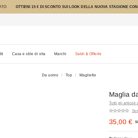
TATO
OTTIENI 15 € DI SCONTO SUI LOOK DELLA NUOVA STAGIONE CON
tti
Casa e stile di vita
Marchi
Saldi & Offerte
Da uomo
Top
Magliette
Maglia d
Tutti gli articoli
Scr
Prezzo di
35,00 €
P
5