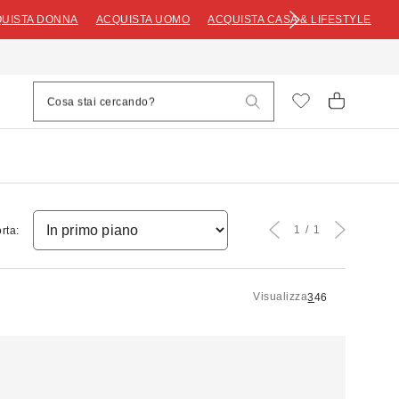
UISTA DONNA
ACQUISTA UOMO
ACQUISTA CASA & LIFESTYLE
1
1
rta:
Visualizza
3
4
6