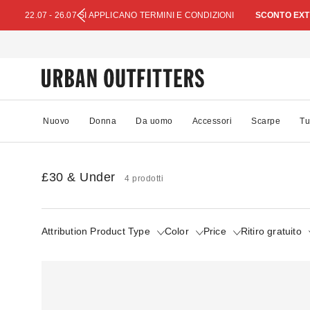
22.07 - 26.07 SI APPLICANO TERMINI E CONDIZIONI
SCONTO EXTR
Nuovo
Donna
Da uomo
Accessori
Scarpe
Tu
£30 & Under
4 prodotti
Attribution Product Type
Color
Price
Ritiro gratuito