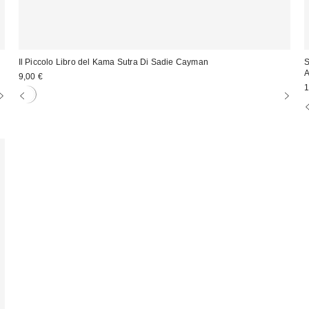
Il Piccolo Libro del Kama Sutra Di Sadie Cayman
S
A
9,00 €
1