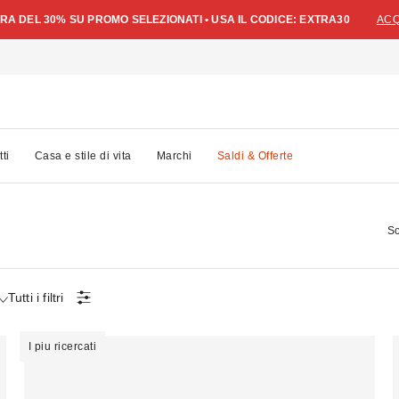
A DEL 30% SU PROMO SELEZIONATI • USA IL CODICE: EXTRA30
ACQ
tti
Casa e stile di vita
Marchi
Saldi & Offerte
So
Tutti i filtri
I piu ricercati