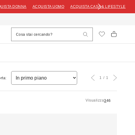
UISTA DONNA
ACQUISTA UOMO
ACQUISTA CASA & LIFESTYLE
1
1
rta:
Visualizza
3
4
6