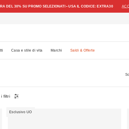
A DEL 30% SU PROMO SELEZIONATI • USA IL CODICE: EXTRA30
ACQ
tti
Casa e stile di vita
Marchi
Saldi & Offerte
So
i filtri
Esclusivo UO