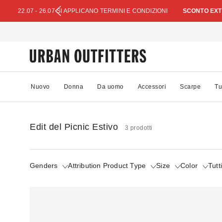
22.07 - 26.07 SI APPLICANO TERMINI E CONDIZIONI
SCONTO EXTR
Nuovo
Donna
Da uomo
Accessori
Scarpe
Tu
Edit del Picnic Estivo
3 prodotti
Genders
Attribution Product Type
Size
Color
Tutti 