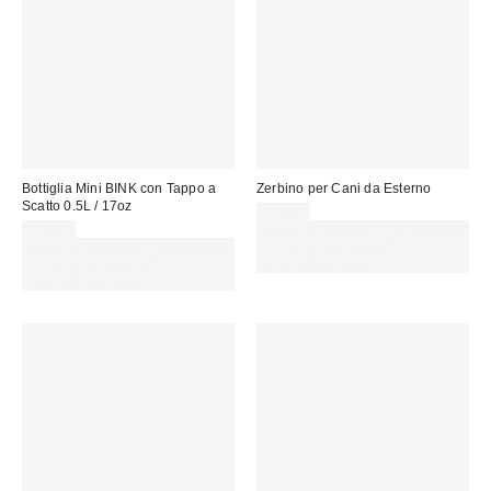
Bottiglia Mini BINK con Tappo a
Zerbino per Cani da Esterno
Scatto 0.5L / 17oz
25,00 €
35,00 €
Spendi almeno 60 € per ottenere
Spendi almeno 60 € per ottenere
15 € DI SCONTO. USA IL
15 € DI SCONTO. USA IL
CODICE: REFRESH
CODICE: REFRESH