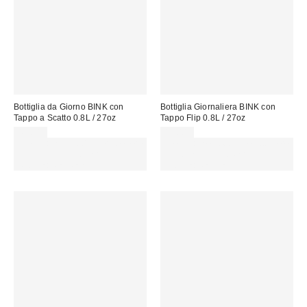
Bottiglia da Giorno BINK con
Bottiglia Giornaliera BINK con
Tappo a Scatto 0.8L / 27oz
Tappo Flip 0.8L / 27oz
45,00 €
45,00 €
Spendi almeno 60 € per ottenere
Spendi almeno 60 € per ottenere
15 € DI SCONTO. USA IL
15 € DI SCONTO. USA IL
CODICE: REFRESH
CODICE: REFRESH