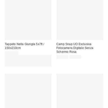
Tappeto Nella Giungla 5x7ft /
Camp Snap UO Esclusiva
150x210cm
Fotocamera Digitale Senza
Schermo Rosa
229,00 €
Prezzo
Prezzo
Spendi almeno 60 € per ottenere
59,00 €
79,00 €
originale:
di
15 € DI SCONTO. USA IL
vendita:
CODICE: REFRESH