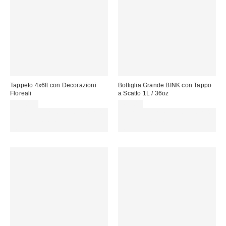
Tappeto 4x6ft con Decorazioni
Bottiglia Grande BINK con Tappo
Floreali
a Scatto 1L / 36oz
155,00 €
49,00 €
Spendi almeno 60 € per ottenere
Spendi almeno 60 € per ottenere
15 € DI SCONTO. USA IL
15 € DI SCONTO. USA IL
CODICE: REFRESH
CODICE: REFRESH