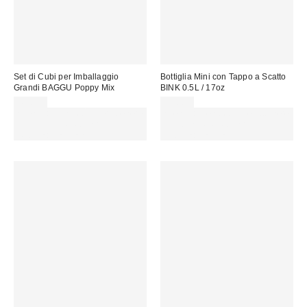
Set di Cubi per Imballaggio
Bottiglia Mini con Tappo a Scatto
Grandi BAGGU Poppy Mix
BINK 0.5L / 17oz
49,00 €
35,00 €
Spendi almeno 60 € per ottenere
Spendi almeno 60 € per ottenere
15 € DI SCONTO. USA IL
15 € DI SCONTO. USA IL
CODICE: REFRESH
CODICE: REFRESH