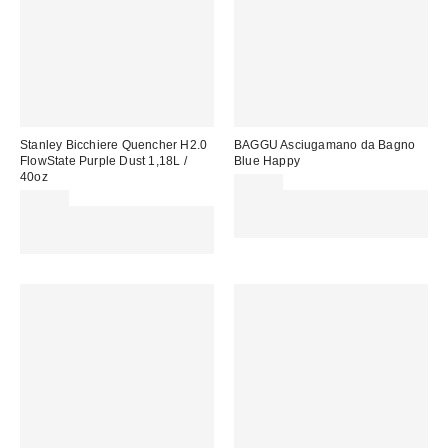
Stanley Bicchiere Quencher H2.0
BAGGU Asciugamano da Bagno
FlowState Purple Dust 1,18L /
Blue Happy
40oz
55,00 €
65,00 €
Spendi almeno 60 € per ottenere
Spendi almeno 60 € per ottenere
15 € DI SCONTO. USA IL
15 € DI SCONTO. USA IL
CODICE: REFRESH
CODICE: REFRESH