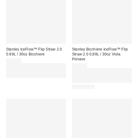
Stanley IceFlow™ Flip Straw 2.0
Stanley Bicchiere IceFlow™ Flip
0.89L / 30oz Bicchiere
Straw 2.0 0,89L / 30oz Viola
Polvere
55,00 €
Spendi almeno 60 € per ottenere
55,00 €
15 € DI SCONTO. USA IL
Spendi almeno 60 € per ottenere
CODICE: REFRESH
15 € DI SCONTO. USA IL
CODICE: REFRESH
REUSABLE