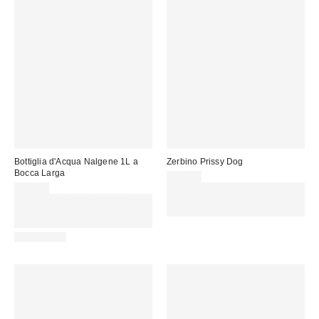
Bottiglia d'Acqua Nalgene 1L a
Zerbino Prissy Dog
Bocca Larga
25,00 €
22,00 €
Spendi almeno 60 € per ottenere
Spendi almeno 60 € per ottenere
15 € DI SCONTO. USA IL
15 € DI SCONTO. USA IL
CODICE: REFRESH
CODICE: REFRESH
REUSABLE