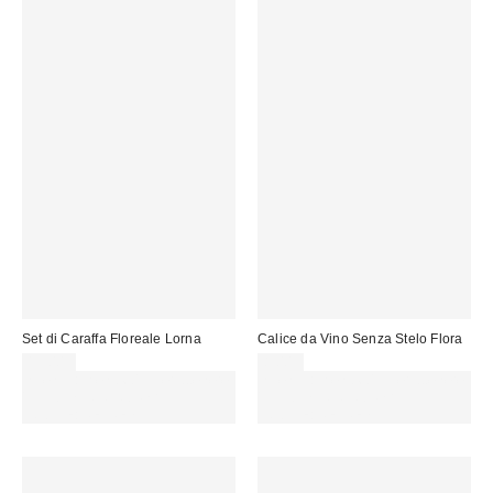
Set di Caraffa Floreale Lorna
Calice da Vino Senza Stelo Flora
19,00 €
8,00 €
Spendi almeno 60 € per ottenere
Spendi almeno 60 € per ottenere
15 € DI SCONTO. USA IL
15 € DI SCONTO. USA IL
CODICE: REFRESH
CODICE: REFRESH