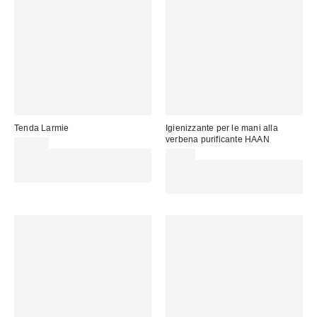
Tenda Larmie
Igienizzante per le mani alla
verbena purificante HAAN
45,00 €
Spendi almeno 60 € per ottenere
8,00 €
15 € DI SCONTO. USA IL
Spendi almeno 60 € per ottenere
CODICE: REFRESH
15 € DI SCONTO. USA IL
CODICE: REFRESH