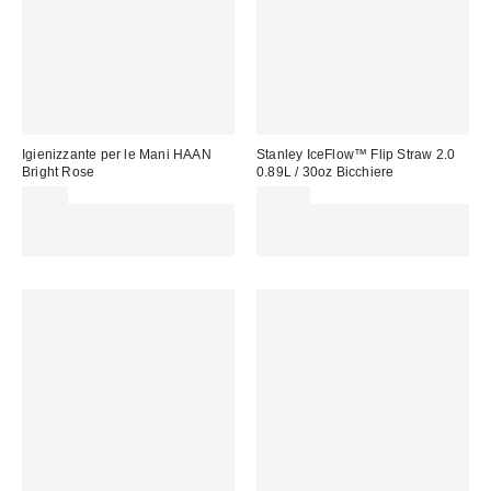
Igienizzante per le Mani HAAN
Stanley IceFlow™ Flip Straw 2.0
Bright Rose
0.89L / 30oz Bicchiere
8,00 €
55,00 €
Spendi almeno 60 € per ottenere
Spendi almeno 60 € per ottenere
15 € DI SCONTO. USA IL
15 € DI SCONTO. USA IL
CODICE: REFRESH
CODICE: REFRESH