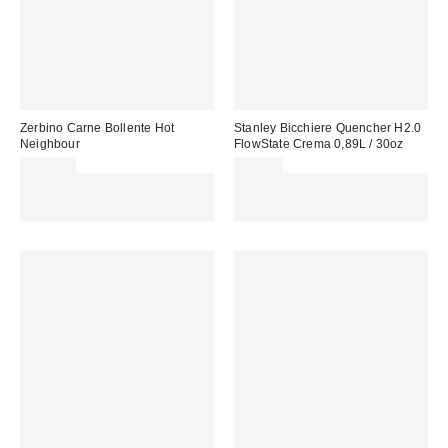
Zerbino Carne Bollente Hot
Stanley Bicchiere Quencher H2.0
Neighbour
FlowState Crema 0,89L / 30oz
109,00 €
55,00 €
Spendi almeno 60 € per ottenere
Spendi almeno 60 € per ottenere
15 € DI SCONTO. USA IL
15 € DI SCONTO. USA IL
CODICE: REFRESH
CODICE: REFRESH