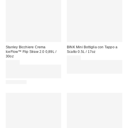
Stanley Bicchiere Crema
BINK Mini Bottiglia con Tappo a
IceFlow™ Flip Straw 2.0 0,89L /
Scatto 0.5L / 17oz
30oz
35,00 €
55,00 €
Spendi almeno 60 € per ottenere
Spendi almeno 60 € per ottenere
15 € DI SCONTO. USA IL
15 € DI SCONTO. USA IL
CODICE: REFRESH
CODICE: REFRESH
REUSABLE