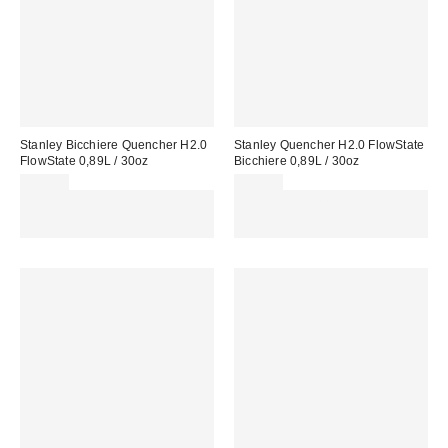
Stanley Bicchiere Quencher H2.0
Stanley Quencher H2.0 FlowState
FlowState 0,89L / 30oz
Bicchiere 0,89L / 30oz
55,00 €
55,00 €
Spendi almeno 60 € per ottenere
Spendi almeno 60 € per ottenere
15 € DI SCONTO. USA IL
15 € DI SCONTO. USA IL
CODICE: REFRESH
CODICE: REFRESH