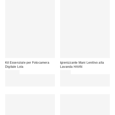
Kit Essenziale per Fotocamera
Igienizzante Mani Lenitivo alla
Digitale Lola
Lavanda HAAN
115,00 €
8,00 €
Spendi almeno 60 € per ottenere
Spendi almeno 60 € per ottenere
15 € DI SCONTO. USA IL
15 € DI SCONTO. USA IL
CODICE: REFRESH
CODICE: REFRESH