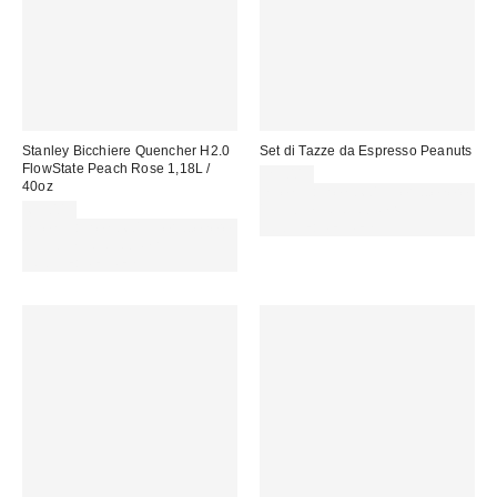
Stanley Bicchiere Quencher H2.0
Set di Tazze da Espresso Peanuts
FlowState Peach Rose 1,18L /
25,00 €
40oz
Spendi almeno 60 € per ottenere
65,00 €
15 € DI SCONTO. USA IL
Spendi almeno 60 € per ottenere
CODICE: REFRESH
15 € DI SCONTO. USA IL
CODICE: REFRESH