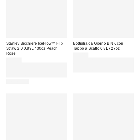
Stanley Bicchiere IceFlow™ Flip
Bottiglia da Giorno BINK con
Straw 2.0 0,89L / 30oz Peach
Tappo a Scatto 0.8L / 27oz
Rose
45,00 €
55,00 €
Spendi almeno 60 € per ottenere
Spendi almeno 60 € per ottenere
15 € DI SCONTO. USA IL
15 € DI SCONTO. USA IL
CODICE: REFRESH
CODICE: REFRESH
REUSABLE