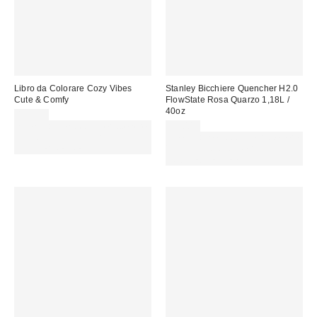
Libro da Colorare Cozy Vibes
Stanley Bicchiere Quencher H2.0
Cute & Comfy
FlowState Rosa Quarzo 1,18L /
40oz
10,00 €
Spendi almeno 60 € per ottenere
65,00 €
15 € DI SCONTO. USA IL
Spendi almeno 60 € per ottenere
CODICE: REFRESH
15 € DI SCONTO. USA IL
CODICE: REFRESH