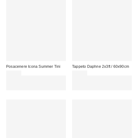
Posacenere Icona Summer Tini
Tappeto Daphne 2x3ft / 60x90cm
19,00 €
35,00 €
Spendi almeno 60 € per ottenere
Spendi almeno 60 € per ottenere
15 € DI SCONTO. USA IL
15 € DI SCONTO. USA IL
CODICE: REFRESH
CODICE: REFRESH