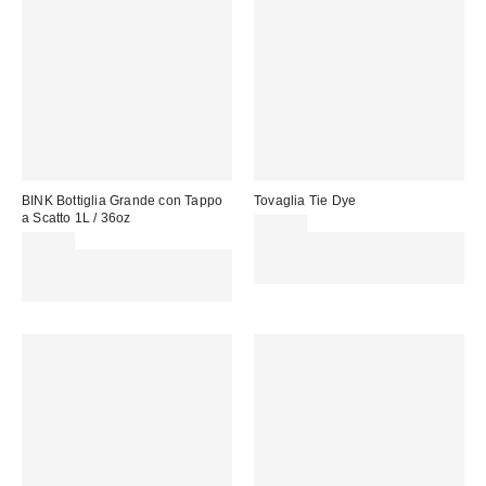
BINK Bottiglia Grande con Tappo
Tovaglia Tie Dye
a Scatto 1L / 36oz
49,00 €
49,00 €
Spendi almeno 60 € per ottenere
Spendi almeno 60 € per ottenere
15 € DI SCONTO. USA IL
15 € DI SCONTO. USA IL
CODICE: REFRESH
CODICE: REFRESH