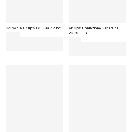
Borraccia air up® O 800ml / 28oz
air up® Confezione Varietà di
Aromi da 3
45,00 €
Spendi almeno 60 € per ottenere
9,00 €
15 € DI SCONTO. USA IL
Spendi almeno 60 € per ottenere
CODICE: REFRESH
15 € DI SCONTO. USA IL
CODICE: REFRESH