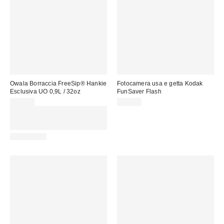
Owala Borraccia FreeSip® Hankie
Fotocamera usa e getta Kodak
Esclusiva UO 0,9L / 32oz
FunSaver Flash
55,00 €
29,00 €
Spendi almeno 60 € per ottenere
15 € DI SCONTO. USA IL
CODICE: REFRESH
REUSABLE