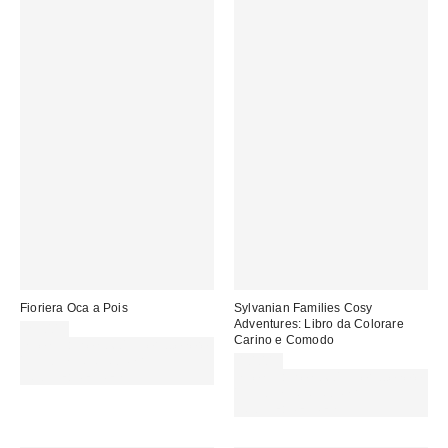
Fioriera Oca a Pois
Sylvanian Families Cosy
Adventures: Libro da Colorare
25,00 €
Carino e Comodo
Spendi almeno 60 € per ottenere
15 € DI SCONTO. USA IL
10,00 €
CODICE: REFRESH
Spendi almeno 60 € per ottenere
15 € DI SCONTO. USA IL
CODICE: REFRESH