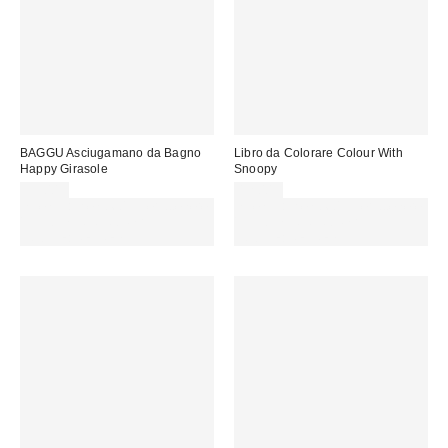
BAGGU Asciugamano da Bagno
Libro da Colorare Colour With
Happy Girasole
Snoopy
55,00 €
12,00 €
Spendi almeno 60 € per ottenere
Spendi almeno 60 € per ottenere
15 € DI SCONTO. USA IL
15 € DI SCONTO. USA IL
CODICE: REFRESH
CODICE: REFRESH