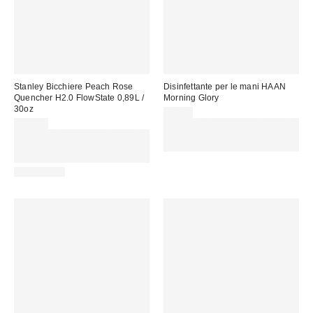
Stanley Bicchiere Peach Rose
Disinfettante per le mani HAAN
Quencher H2.0 FlowState 0,89L /
Morning Glory
30oz
8,00 €
55,00 €
Spendi almeno 60 € per ottenere
Spendi almeno 60 € per ottenere
15 € DI SCONTO. USA IL
15 € DI SCONTO. USA IL
CODICE: REFRESH
CODICE: REFRESH
REUSABLE