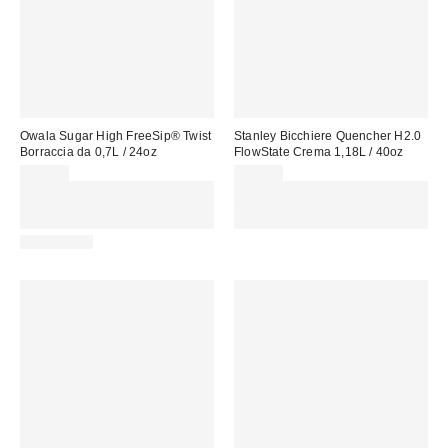
Owala Sugar High FreeSip® Twist
Stanley Bicchiere Quencher H2.0
Borraccia da 0,7L / 24oz
FlowState Crema 1,18L / 40oz
39,00 €
65,00 €
Spendi almeno 60 € per ottenere
Spendi almeno 60 € per ottenere
15 € DI SCONTO. USA IL
15 € DI SCONTO. USA IL
CODICE: REFRESH
CODICE: REFRESH
REUSABLE