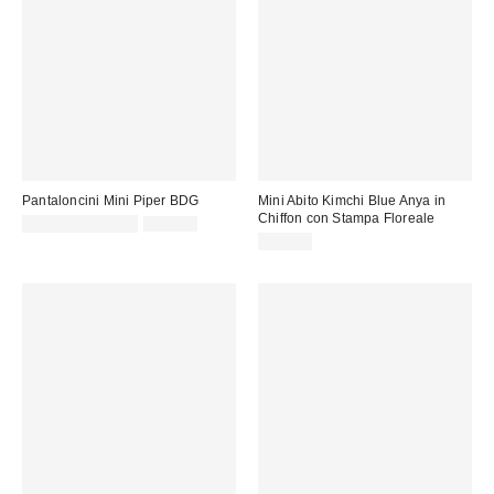
Pantaloncini Mini Piper BDG
Mini Abito Kimchi Blue Anya in
Chiffon con Stampa Floreale
Prezzo
Prezzo
22,00 € – 25,00 €
49,00 €
originale:
di
59,00 €
vendita: