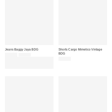
Jeans Baggy Jaya BDG
Shorts Cargo Mimetico Vintage
BDG
Prezzo
Prezzo
55,00 €
69,00 €
originale:
di
SCONTO EXTRA DEL 30% SU
65,00 €
vendita:
PROMO SELEZIONATI : Usa il
codice: EXTRA30