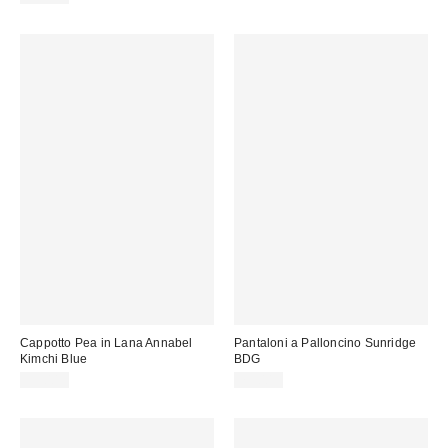
Cappotto Pea in Lana Annabel
Pantaloni a Palloncino Sunridge
Kimchi Blue
BDG
95,00 €
75,00 €