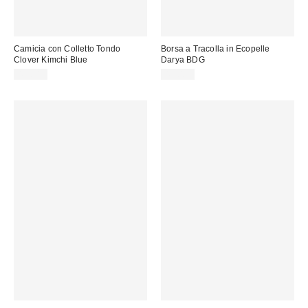
Camicia con Colletto Tondo
Borsa a Tracolla in Ecopelle
Clover Kimchi Blue
Darya BDG
49,00 €
49,00 €