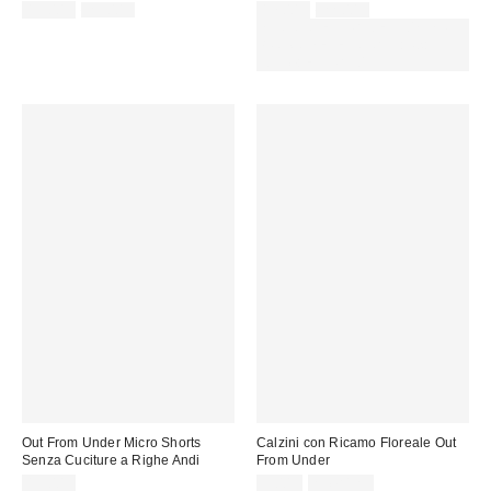
Prezzo
Prezzo
Prezzo
Prezzo
15,00 €
25,00 €
17,00 €
22,00 €
originale:
originale:
di
di
SCONTO EXTRA DEL 30% SU
vendita:
vendita:
PROMO SELEZIONATI : Usa il
codice: EXTRA30
Out From Under Micro Shorts
Calzini con Ricamo Floreale Out
Senza Cuciture a Righe Andi
From Under
15,00 €
9,00 €
2 per 12 €