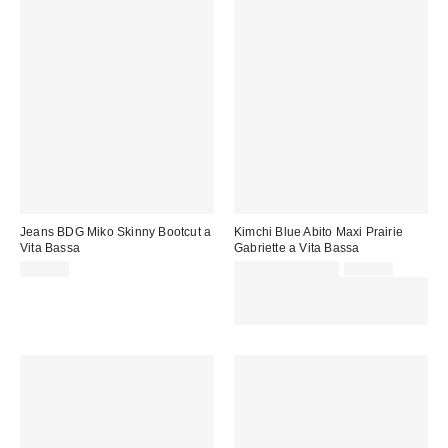
Jeans BDG Miko Skinny Bootcut a
Kimchi Blue Abito Maxi Prairie
Vita Bassa
Gabriette a Vita Bassa
Prezzo
Prezzo
75,00 €
69,00 € – 85,00 €
85,00 €
originale:
di
SCONTO EXTRA DEL 30% SU
vendita:
PROMO SELEZIONATI : Usa il
codice: EXTRA30