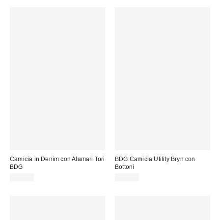
Camicia in Denim con Alamari Tori
BDG Camicia Utility Bryn con
BDG
Bottoni
59,00 €
49,00 €