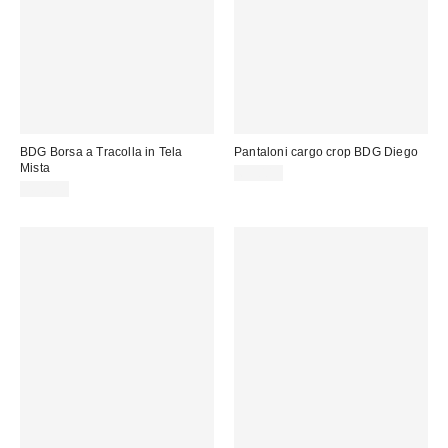
BDG Borsa a Tracolla in Tela
Pantaloni cargo crop BDG Diego
Mista
69,00 €
49,00 €