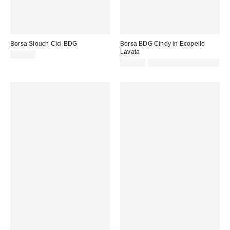
Borsa Slouch Cici BDG
Borsa BDG Cindy in Ecopelle
Lavata
59,00 €
55,00 €
Not Eligible for Discount