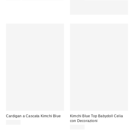
originale:
di
SCONTO EXTRA DEL 30% SU
vendita:
PROMO SELEZIONATI : Usa il
codice: EXTRA30
Cardigan a Cascata Kimchi Blue
Kimchi Blue Top Babydoll Celia
con Decorazioni
45,00 €
49,00 €