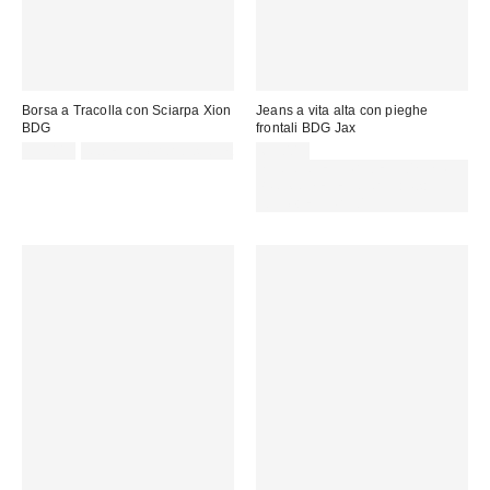
Borsa a Tracolla con Sciarpa Xion
Jeans a vita alta con pieghe
BDG
frontali BDG Jax
59,00 €
Not Eligible for Discount
69,00 €
SCONTO EXTRA DEL 30% SU
PROMO SELEZIONATI : Usa il
codice: EXTRA30