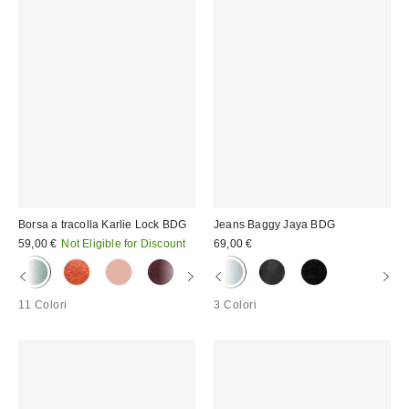
Borsa a tracolla Karlie Lock BDG
Jeans Baggy Jaya BDG
59,00 €
Not Eligible for Discount
69,00 €
11 Colori
3 Colori