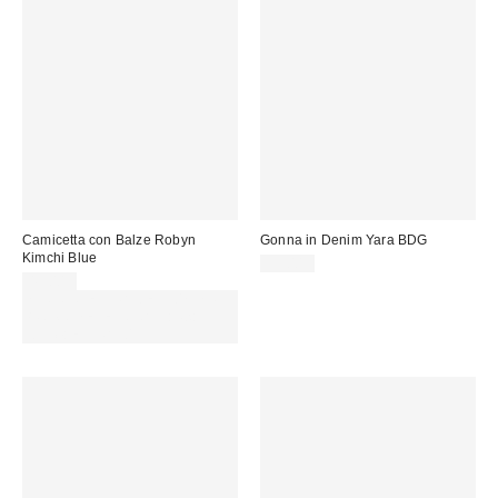
Camicetta con Balze Robyn
Gonna in Denim Yara BDG
Kimchi Blue
55,00 €
49,00 €
SCONTO EXTRA DEL 30% SU
PROMO SELEZIONATI : Usa il
codice: EXTRA30