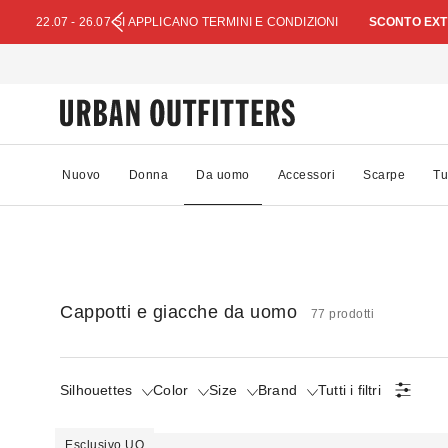
22.07 - 26.07 SI APPLICANO TERMINI E CONDIZIONI
SCONTO EXTR
Nuovo
Donna
Da uomo
Accessori
Scarpe
Tu
Cappotti e giacche da uomo
77 prodotti
Silhouettes
Color
Size
Brand
Tutti i filtri
Esclusivo UO