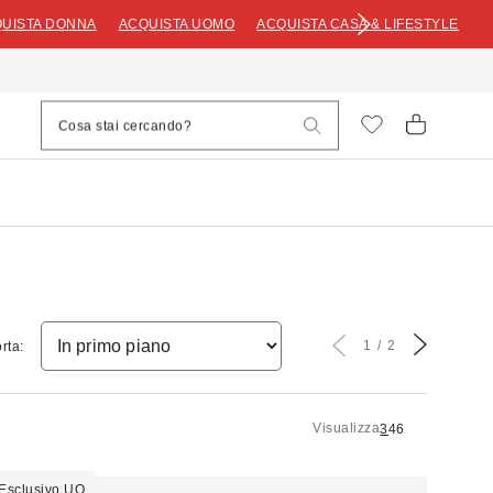
UISTA DONNA
ACQUISTA UOMO
ACQUISTA CASA & LIFESTYLE
1
2
rta:
Visualizza
3
4
6
Esclusivo UO