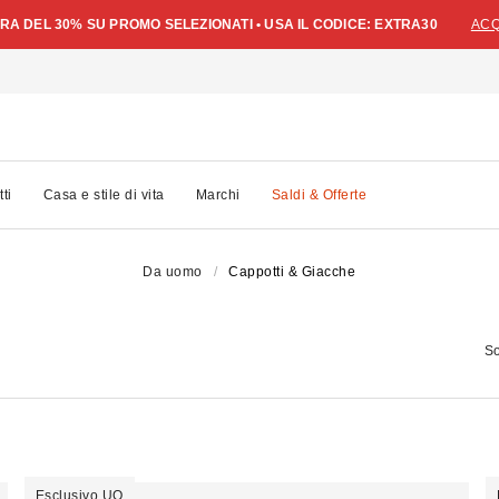
A DEL 30% SU PROMO SELEZIONATI • USA IL CODICE: EXTRA30
ACQ
tti
Casa e stile di vita
Marchi
Saldi & Offerte
Da uomo
Cappotti & Giacche
So
Esclusivo UO