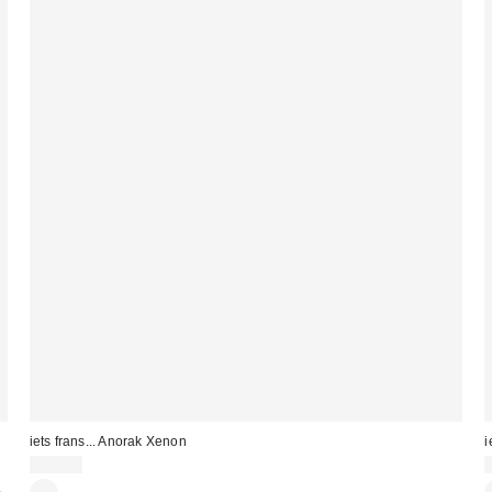
iets frans... Anorak Xenon
i
85,00 €