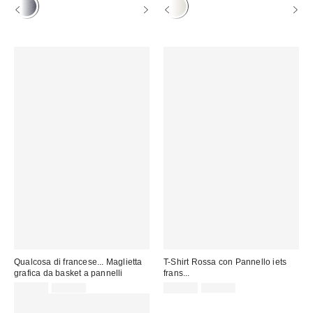
Qualcosa di francese... Maglietta
T-Shirt Rossa con Pannello iets
grafica da basket a pannelli
frans...
Prezzo
Prezzo
Prezzo
Prezzo
22,00 €
45,00 €
22,00 €
45,00 €
originale:
originale:
di
di
SCONTO EXTRA DEL 30% SU
vendita:
vendita:
PROMO SELEZIONATI : Usa il