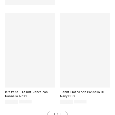
codice: EXTRA30
iets frans... T-Shirt Bianca con
T-shirt Grafica con Pannello Blu
Pannello Airtex
Navy BDG
Prezzo
Prezzo
Prezzo
Prezzo
22,00 €
45,00 €
17,00 €
45,00 €
originale:
originale:
di
di
vendita:
vendita:
1
1