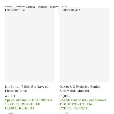
Grafica →
Maglietta Comoda →
Oversize →
Sportivo →
Gilet →
Esclusivo UO
Esclusivo UO
iets frans... T-Shirt Blu Navy con
Oakley UO Exclusive Boulder
Pannello Airtex
Sporty Moto Maglietta
45,00 €
65,00 €
Spendi almeno 60 € per ottenere
Spendi almeno 60 € per ottenere
15 € DI SCONTO. USA IL
15 € DI SCONTO. USA IL
CODICE: REFRESH
CODICE: REFRESH