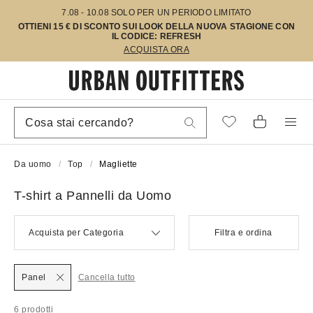
7.08 - 10.08 SOLO PER UN PERIODO LIMITATO
OTTIENI 15 € DI SCONTO SUI LOOK DELLA NUOVA STAGIONE CON
IL CODICE: REFRESH
ACQUISTA ORA
Da uomo
Top
Magliette
T-shirt a Pannelli da Uomo
Acquista per Categoria
Filtra e ordina
Panel
Cancella tutto
6 prodotti