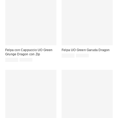
Felpa con Cappuccio UO Green
Felpa UO Green Garuda Dragon
Grunge Dragon con Zip
Prezzo
Prezzo
29,00 €
59,00 €
originale:
Prezzo
Prezzo
di
25,00 €
69,00 €
originale:
di
vendita:
vendita: