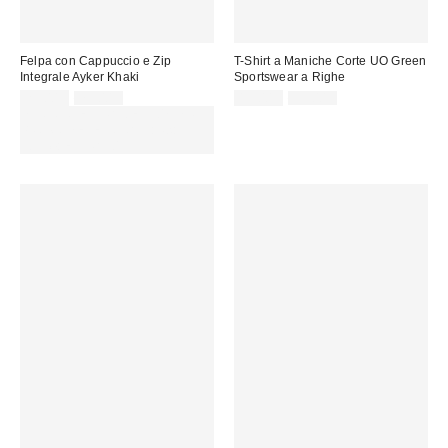
Felpa con Cappuccio e Zip
T-Shirt a Maniche Corte UO Green
Integrale Ayker Khaki
Sportswear a Righe
Prezzo
Prezzo
Prezzo
Prezzo
25,00 €
75,00 €
19,00 €
39,00 €
originale:
originale:
di
di
SCONTO EXTRA DEL 30% SU
vendita:
vendita:
PROMO SELEZIONATI : Usa il
codice: EXTRA30