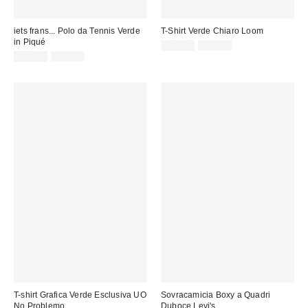
iets frans... Polo da Tennis Verde
T-Shirt Verde Chiaro Loom
in Piqué
Prezzo
Prezzo
15,00 €
32,00 €
originale:
Prezzo
Prezzo
di
22,00 €
45,00 €
originale:
di
vendita:
vendita:
T-shirt Grafica Verde Esclusiva UO
Sovracamicia Boxy a Quadri
No Problemo
Duboce Levi's