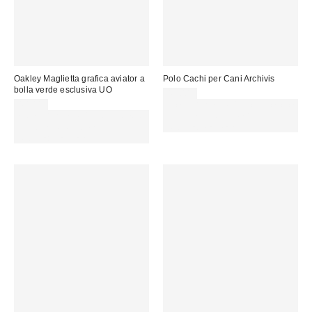
Oakley Maglietta grafica aviator a
Polo Cachi per Cani Archivis
bolla verde esclusiva UO
45,00 €
40,00 €
Spendi almeno 60 € per ottenere
Spendi almeno 60 € per ottenere
15 € DI SCONTO. USA IL
15 € DI SCONTO. USA IL
CODICE: REFRESH
CODICE: REFRESH