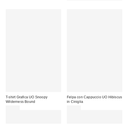
T-shirt Grafica UO Snoopy
Felpa con Cappuccio UO Hibiscus
Wilderness Bound
in Ciniglia
45,00 €
79,00 €
Spendi almeno 60 € per ottenere
Spendi almeno 60 € per ottenere
15 € DI SCONTO. USA IL
15 € DI SCONTO. USA IL
CODICE: REFRESH
CODICE: REFRESH