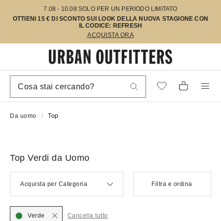
7.08 - 10.08 SOLO PER UN PERIODO LIMITATO
OTTIENI 15 € DI SCONTO SUI LOOK DELLA NUOVA STAGIONE CON
IL CODICE: REFRESH
ACQUISTA ORA
Da uomo
Top
Top Verdi da Uomo
Acquista per Categoria
Filtra e ordina
Verde
Cancella tutto