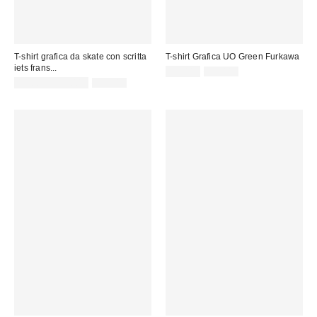
T-shirt grafica da skate con scritta
T-shirt Grafica UO Green Furkawa
iets frans...
Prezzo
Prezzo
17,00 €
35,00 €
originale:
Prezzo
Prezzo
di
15,00 € – 19,00 €
39,00 €
originale:
di
vendita:
vendita: