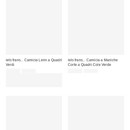
iets frans... Camicia Lenn a Quadri
iets frans... Camicia a Maniche
Verdi
Corte a Quadri Cole Verde
Prezzo
Prezzo
Prezzo
Prezzo
29,00 €
59,00 €
32,00 €
55,00 €
originale:
originale:
di
di
SCONTO EXTRA DEL 30% SU
vendita:
vendita:
PROMO SELEZIONATI : Usa il
codice: EXTRA30