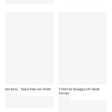
CODICE: REFRESH
iets frans... Felpa Kaki con Profili
T-Shirt da Spiaggia UO Verde
Snoopy
65,00 €
Spendi almeno 60 € per ottenere
45,00 €
15 € DI SCONTO. USA IL
Spendi almeno 60 € per ottenere
CODICE: REFRESH
15 € DI SCONTO. USA IL
CODICE: REFRESH