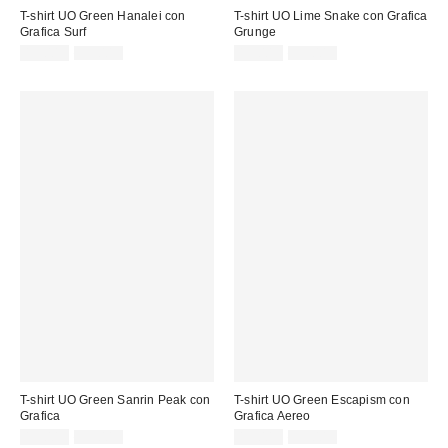
T-shirt UO Green Hanalei con
T-shirt UO Lime Snake con Grafica
Grafica Surf
Grunge
Prezzo
Prezzo
Prezzo
Prezzo
19,00 €
39,00 €
19,00 €
39,00 €
originale:
originale:
di
di
vendita:
vendita:
T-shirt UO Green Sanrin Peak con
T-shirt UO Green Escapism con
Grafica
Grafica Aereo
Prezzo
Prezzo
Prezzo
Prezzo
15,00 €
39,00 €
19,00 €
39,00 €