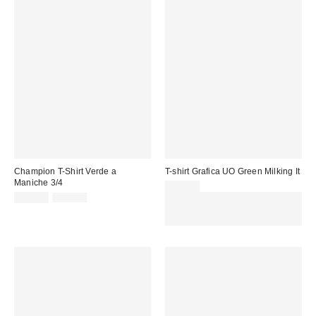
Champion T-Shirt Verde a
T-shirt Grafica UO Green Milking It
Maniche 3/4
39,00 €
Prezzo
Prezzo
59,00 €
70,00 €
Spendi almeno 60 € per ottenere
originale:
di
15 € DI SCONTO. USA IL
vendita:
CODICE: REFRESH