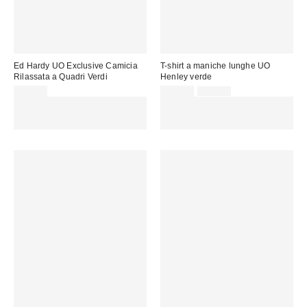
Ed Hardy UO Exclusive Camicia
T-shirt a maniche lunghe UO
Rilassata a Quadri Verdi
Henley verde
Prezzo
Prezzo
75,00 €
22,00 €
49,00 €
originale:
di
Spendi almeno 60 € per ottenere
SCONTO EXTRA DEL 30% SU
vendita:
15 € DI SCONTO. USA IL
PROMO SELEZIONATI : Usa il
CODICE: REFRESH
codice: EXTRA30