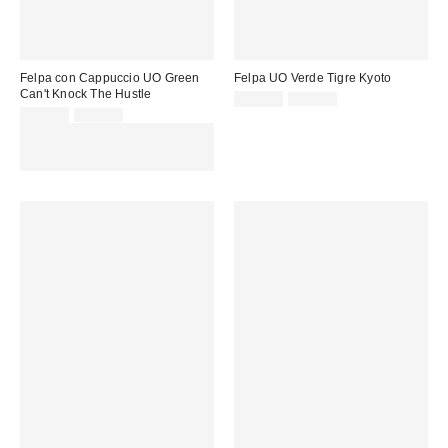
Felpa con Cappuccio UO Green
Felpa UO Verde Tigre Kyoto
Can't Knock The Hustle
Prezzo
Prezzo
22,00 €
59,00 €
originale:
Prezzo
Prezzo
di
25,00 €
65,00 €
originale:
di
vendita:
SCONTO EXTRA DEL 30% SU
vendita:
PROMO SELEZIONATI : Usa il
codice: EXTRA30