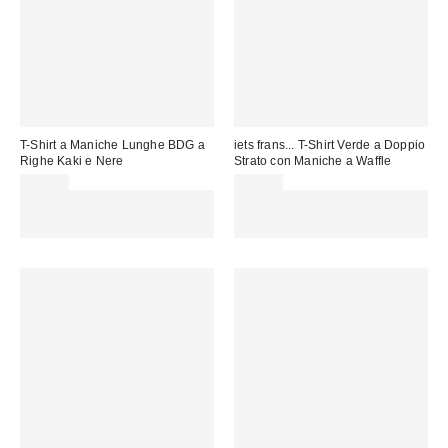
T-Shirt a Maniche Lunghe BDG a
iets frans... T-Shirt Verde a Doppio
Righe Kaki e Nere
Strato con Maniche a Waffle
45,00 €
55,00 €
Spendi almeno 60 € per ottenere
Spendi almeno 60 € per ottenere
15 € DI SCONTO. USA IL
15 € DI SCONTO. USA IL
CODICE: REFRESH
CODICE: REFRESH