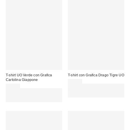
T-shirt UO Verde con Grafica
T-shirt con Grafica Drago Tigre UO
Cartolina Giappone
39,00 €
39,00 €
Spendi almeno 60 € per ottenere
Spendi almeno 60 € per ottenere
15 € DI SCONTO. USA IL
15 € DI SCONTO. USA IL
CODICE: REFRESH
CODICE: REFRESH