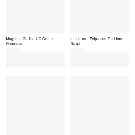
Maglietta Grafica UO Green
iets frans... Felpa con Zip Lime
Guinness
Script
45,00 €
75,00 €
Spendi almeno 60 € per ottenere
Spendi almeno 60 € per ottenere
15 € DI SCONTO. USA IL
15 € DI SCONTO. USA IL
CODICE: REFRESH
CODICE: REFRESH