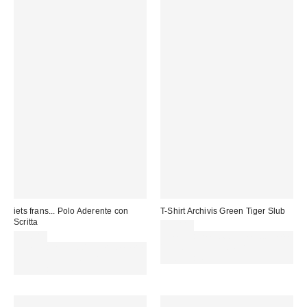
iets frans... Polo Aderente con
T-Shirt Archivis Green Tiger Slub
Scritta
55,00 €
39,00 €
Spendi almeno 60 € per ottenere
Spendi almeno 60 € per ottenere
15 € DI SCONTO. USA IL
15 € DI SCONTO. USA IL
CODICE: REFRESH
CODICE: REFRESH