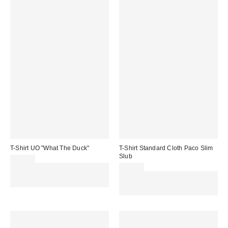
T-Shirt UO "What The Duck"
T-Shirt Standard Cloth Paco Slim
Slub
39,00 €
Spendi almeno 60 € per ottenere
39,00 €
15 € DI SCONTO. USA IL
Spendi almeno 60 € per ottenere
CODICE: REFRESH
15 € DI SCONTO. USA IL
CODICE: REFRESH