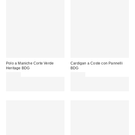
Polo a Maniche Corte Verde
Cardigan a Coste con Pannelli
Heritage BDG
BDG
49,00 €
95,00 €
Spendi almeno 60 € per ottenere
Spendi almeno 60 € per ottenere
15 € DI SCONTO. USA IL
15 € DI SCONTO. USA IL
CODICE: REFRESH
CODICE: REFRESH