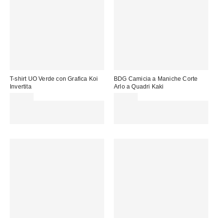
T-shirt UO Verde con Grafica Koi
BDG Camicia a Maniche Corte
Invertita
Arlo a Quadri Kaki
39,00 €
55,00 €
Spendi almeno 60 € per ottenere
Spendi almeno 60 € per ottenere
15 € DI SCONTO. USA IL
15 € DI SCONTO. USA IL
CODICE: REFRESH
CODICE: REFRESH