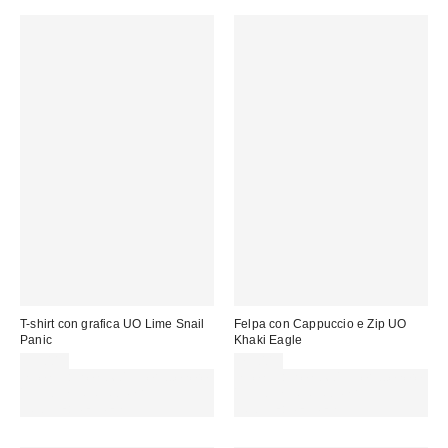
T-shirt con grafica UO Lime Snail
Felpa con Cappuccio e Zip UO
Panic
Khaki Eagle
39,00 €
79,00 €
Spendi almeno 60 € per ottenere
Spendi almeno 60 € per ottenere
15 € DI SCONTO. USA IL
15 € DI SCONTO. USA IL
CODICE: REFRESH
CODICE: REFRESH