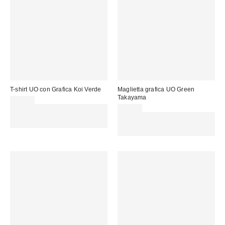
T-shirt UO con Grafica Koi Verde
Maglietta grafica UO Green
Takayama
39,00 €
Spendi almeno 60 € per ottenere
39,00 €
15 € DI SCONTO. USA IL
Spendi almeno 60 € per ottenere
CODICE: REFRESH
15 € DI SCONTO. USA IL
CODICE: REFRESH