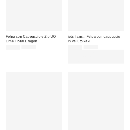
Felpa con Cappuccio e Zip UO
iets frans... Felpa con cappuccio
Lime Floral Dragon
in velluto kaki
Prezzo
Prezzo
Prezzo
Prezzo
35,00 €
75,00 €
29,00 €
79,00 €
originale:
originale:
di
di
SCONTO EXTRA DEL 30% SU
vendita:
vendita:
PROMO SELEZIONATI : Usa il
codice: EXTRA30