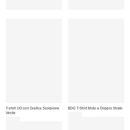
15 € DI SCONTO. USA IL
15 € DI SCONTO. USA IL
CODICE: REFRESH
CODICE: REFRESH
T-shirt UO con Grafica Scorpione
BDG T-Shirt Moto a Doppio Strato
Verde
69,00 €
39,00 €
Spendi almeno 60 € per ottenere
Spendi almeno 60 € per ottenere
15 € DI SCONTO. USA IL
15 € DI SCONTO. USA IL
CODICE: REFRESH