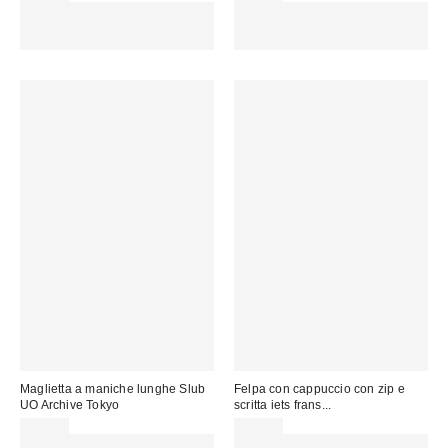
Spendi almeno 60 € per ottenere
Spendi almeno 60 € per ottenere
15 € DI SCONTO. USA IL
15 € DI SCONTO. USA IL
CODICE: REFRESH
CODICE: REFRESH
Maglietta a maniche lunghe Slub
Felpa con cappuccio con zip e
UO Archive Tokyo
scritta iets frans...
49,00 €
75,00 €
Spendi almeno 60 € per ottenere
Spendi almeno 60 € per ottenere