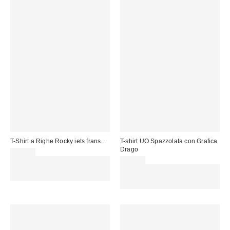
T-Shirt a Righe Rocky iets frans...
T-shirt UO Spazzolata con Grafica
Drago
45,00 €
Spendi almeno 60 € per ottenere
39,00 €
15 € DI SCONTO. USA IL
Spendi almeno 60 € per ottenere
CODICE: REFRESH
15 € DI SCONTO. USA IL
CODICE: REFRESH