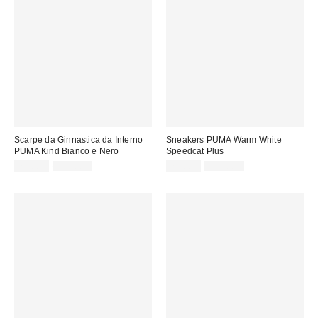
Scarpe da Ginnastica da Interno
Sneakers PUMA Warm White
PUMA Kind Bianco e Nero
Speedcat Plus
Prezzo
Prezzo
Prezzo
Prezzo
75,00 €
129,00 €
75,00 €
129,00 €
originale:
originale:
di
di
vendita:
vendita: