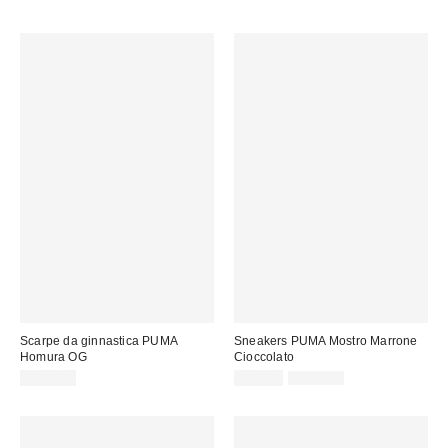
Scarpe da ginnastica PUMA
Sneakers PUMA Mostro Marrone
Homura OG
Cioccolato
Prezzo
Prezzo
115,00 €
85,00 €
145,00 €
originale:
di
vendita: