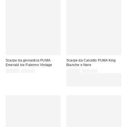
Scarpe da ginnastica PUMA
Scarpe da Calcetto PUMA King
Emerald Ice Palermo Vintage
Bianche e Nere
Prezzo
Prezzo
Prezzo
Prezzo
59,00 €
99,00 €
75,00 €
129,00 €
originale:
originale:
di
di
SCONTO EXTRA DEL 30% SU
vendita:
vendita:
PROMO SELEZIONATI : Usa il
codice: EXTRA30