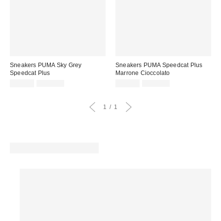
Sneakers PUMA Sky Grey
Sneakers PUMA Speedcat Plus
Speedcat Plus
Marrone Cioccolato
Prezzo
Prezzo
Prezzo
Prezzo
45,00 €
129,00 €
59,00 €
129,00 €
originale:
originale:
di
di
vendita:
vendita:
1
1