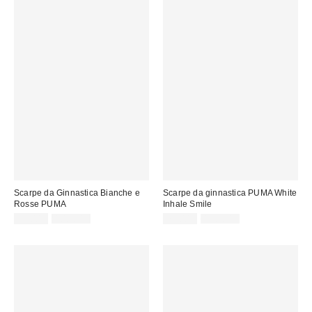
Scarpe da Ginnastica Bianche e
Scarpe da ginnastica PUMA White
Rosse PUMA
Inhale Smile
Prezzo
Prezzo
Prezzo
Prezzo
55,00 €
100,00 €
75,00 €
130,00 €
originale:
originale:
di
di
vendita:
vendita: