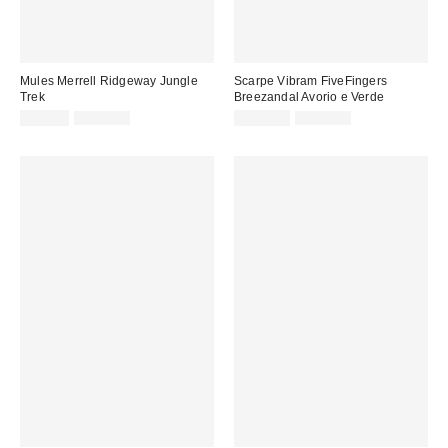
Mules Merrell Ridgeway Jungle
Scarpe Vibram FiveFingers
Trek
Breezandal Avorio e Verde
Prezzo
Prezzo
Prezzo
Prezzo
75,00 €
129,00 €
105,00 €
175,00 €
originale:
originale:
di
di
vendita:
vendita: