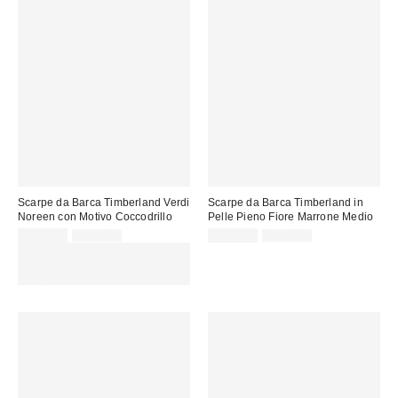
Scarpe da Barca Timberland Verdi
Scarpe da Barca Timberland in
Noreen con Motivo Coccodrillo
Pelle Pieno Fiore Marrone Medio
Prezzo
Prezzo
Prezzo
Prezzo
135,00 €
229,00 €
105,00 €
179,00 €
originale:
originale:
di
di
SCONTO EXTRA DEL 30% SU
vendita:
vendita:
PROMO SELEZIONATI : Usa il
codice: EXTRA30