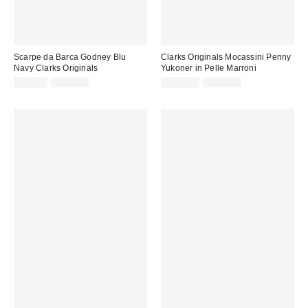
Scarpe da Barca Godney Blu
Clarks Originals Mocassini Penny
Navy Clarks Originals
Yukoner in Pelle Marroni
Prezzo
Prezzo
Prezzo
Prezzo
75,00 €
130,00 €
105,00 €
195,00 €
originale:
originale:
di
di
vendita:
vendita: