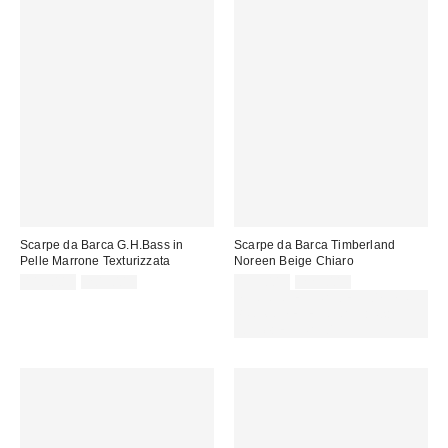
Scarpe da Barca G.H.Bass in
Scarpe da Barca Timberland
Pelle Marrone Texturizzata
Noreen Beige Chiaro
Prezzo
Prezzo
Prezzo
Prezzo
119,00 €
205,00 €
135,00 €
229,00 €
originale:
originale:
di
di
SCONTO EXTRA DEL 30% SU
vendita:
vendita:
PROMO SELEZIONATI : Usa il
codice: EXTRA30