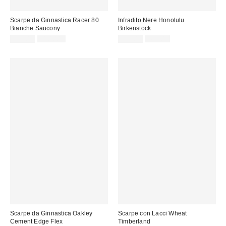
Scarpe da Ginnastica Racer 80
Infradito Nere Honolulu
Bianche Saucony
Birkenstock
Prezzo
Prezzo
Prezzo
Prezzo
85,00 €
110,00 €
39,00 €
49,00 €
originale:
originale:
di
di
vendita:
vendita:
Scarpe da Ginnastica Oakley
Scarpe con Lacci Wheat
Cement Edge Flex
Timberland