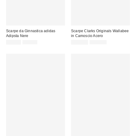
Scarpe da Ginnastica adidas
Scarpe Clarks Originals Wallabee
Adipsta Nere
in Camoscio Acero
Prezzo
Prezzo
Prezzo
Prezzo
59,00 €
75,00 €
109,00 €
140,00 €
originale:
originale:
di
di
vendita:
vendita: