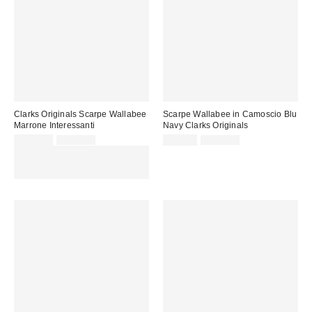
Clarks Originals Scarpe Wallabee
Scarpe Wallabee in Camoscio Blu
Marrone Interessanti
Navy Clarks Originals
Prezzo
Prezzo
Prezzo
Prezzo
109,00 €
190,00 €
79,00 €
140,00 €
originale:
originale:
di
di
SCONTO EXTRA DEL 30% SU
vendita:
vendita:
PROMO SELEZIONATI : Usa il
codice: EXTRA30