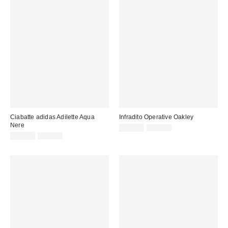
Ciabatte adidas Adilette Aqua
Infradito Operative Oakley
Nere
Prezzo
Prezzo
39,00 €
49,00 €
originale:
Prezzo
Prezzo
di
20,00 €
25,00 €
originale:
di
vendita:
vendita: