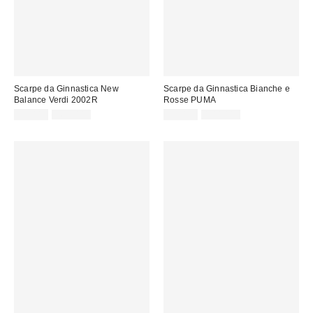
Scarpe da Ginnastica New
Scarpe da Ginnastica Bianche e
Balance Verdi 2002R
Rosse PUMA
Prezzo
Prezzo
Prezzo
Prezzo
99,00 €
169,00 €
55,00 €
100,00 €
originale:
originale:
di
di
vendita:
vendita: