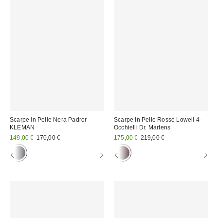
Scarpe in Pelle Nera Padror
Scarpe in Pelle Rosse Lowell 4-
KLEMAN
Occhielli Dr. Martens
Prezzo
Prezzo
Prezzo
Prezzo
149,00 €
170,00 €
175,00 €
219,00 €
originale:
originale:
di
di
vendita:
vendita: