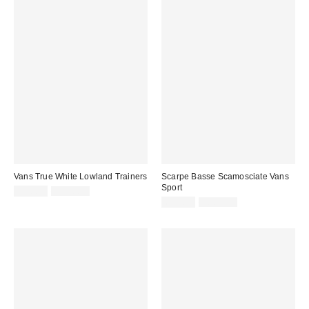
Vans True White Lowland Trainers
Scarpe Basse Scamosciate Vans
Sport
Prezzo
Prezzo
55,00 €
109,00 €
originale:
di
Prezzo
Prezzo
69,00 €
100,00 €
originale:
vendita:
di
vendita: