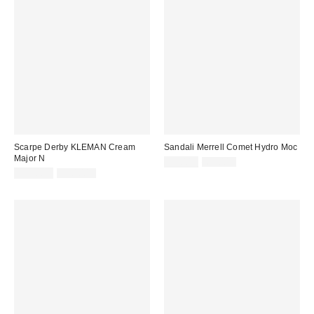
Scarpe Derby KLEMAN Cream
Sandali Merrell Comet Hydro Moc
Major N
Prezzo
Prezzo
39,00 €
65,00 €
originale:
Prezzo
Prezzo
di
129,00 €
220,00 €
originale:
di
vendita:
vendita: