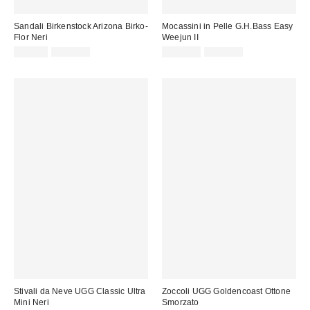
Sandali Birkenstock Arizona Birko-
Mocassini in Pelle G.H.Bass Easy
Flor Neri
Weejun II
Prezzo
Prezzo
Prezzo
Prezzo
89,00 €
109,00 €
159,00 €
205,00 €
originale:
originale:
di
di
vendita:
vendita:
Stivali da Neve UGG Classic Ultra
Zoccoli UGG Goldencoast Ottone
Mini Neri
Smorzato