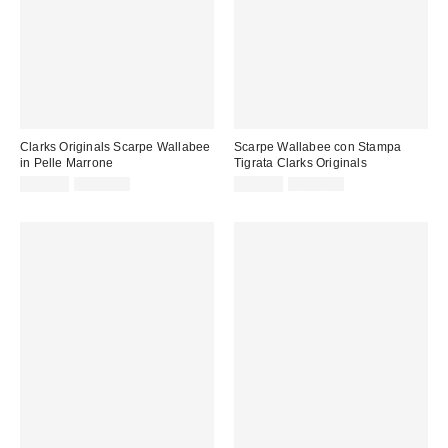
Clarks Originals Scarpe Wallabee
Scarpe Wallabee con Stampa
in Pelle Marrone
Tigrata Clarks Originals
Prezzo
Prezzo
Prezzo
Prezzo
89,00 €
150,00 €
95,00 €
160,00 €
originale:
originale:
di
di
vendita:
vendita: