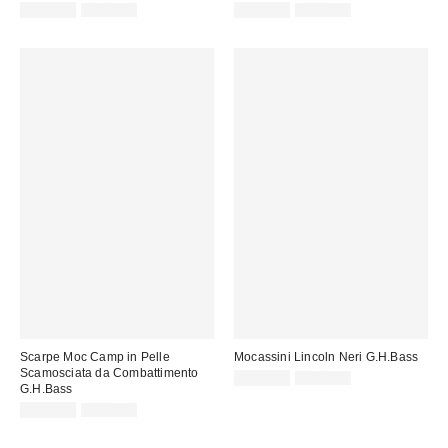
Prezzo
Prezzo
Prezzo
Prezzo
139,00 €
249,00 €
105,00 €
159,00 €
originale:
originale:
di
di
vendita:
vendita:
Scarpe Moc Camp in Pelle
Mocassini Lincoln Neri G.H.Bass
Scamosciata da Combattimento
Prezzo
Prezzo
125,00 €
209,00 €
G.H.Bass
originale:
di
Prezzo
Prezzo
vendita:
149,00 €
258,00 €
originale:
di
vendita: