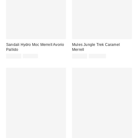
Sandali Hydro Moc Merrell Avorio
Mules Jungle Trek Caramel
Pallido
Merrell
Prezzo
Prezzo
Prezzo
Prezzo
39,00 €
65,00 €
75,00 €
129,00 €
originale:
originale:
di
di
vendita:
vendita: