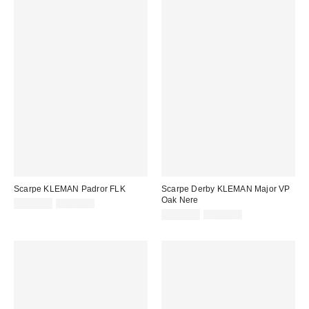
Scarpe KLEMAN Padror FLK
Scarpe Derby KLEMAN Major VP
Oak Nere
Prezzo
Prezzo
109,00 €
190,00 €
originale:
di
Prezzo
Prezzo
125,00 €
210,00 €
originale:
vendita:
di
vendita: