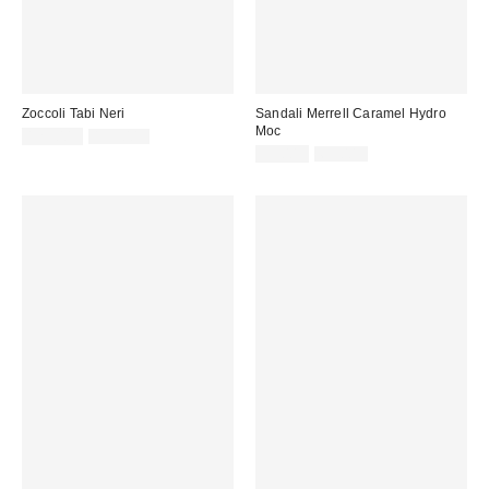
Zoccoli Tabi Neri
Sandali Merrell Caramel Hydro
Moc
Prezzo
Prezzo
125,00 €
159,00 €
originale:
di
Prezzo
Prezzo
55,00 €
65,00 €
originale:
vendita:
di
vendita: