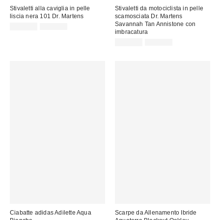
Stivaletti alla caviglia in pelle
Stivaletti da motociclista in pelle
liscia nera 101 Dr. Martens
scamosciata Dr. Martens
Savannah Tan Annistone con
Prezzo
Prezzo
109,00 €
205,00 €
imbracatura
originale:
di
vendita:
Prezzo
Prezzo
129,00 €
245,00 €
originale:
di
vendita:
Ciabatte adidas Adilette Aqua
Scarpe da Allenamento Ibride