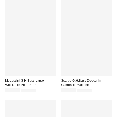
Mocassini G.H Bass Larso
Scarpe G.H.Bass Decker in
Weejun in Pelle Nera
Camoscio Marrone
Prezzo
Prezzo
Prezzo
Prezzo
135,00 €
225,00 €
125,00 €
209,00 €
originale:
originale:
di
di
vendita:
vendita: