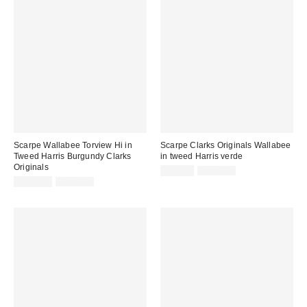
Scarpe Wallabee Torview Hi in
Scarpe Clarks Originals Wallabee
Tweed Harris Burgundy Clarks
in tweed Harris verde
Originals
Prezzo
Prezzo
99,00 €
165,00 €
originale:
Prezzo
Prezzo
di
109,00 €
179,00 €
originale:
di
vendita:
vendita: