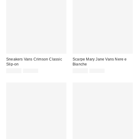
Sneakers Vans Crimson Classic
Scarpe Mary Jane Vans Nere e
Slip-on
Bianche
Prezzo
Prezzo
Prezzo
Prezzo
45,00 €
75,00 €
45,00 €
75,00 €
originale:
originale:
di
di
vendita:
vendita: