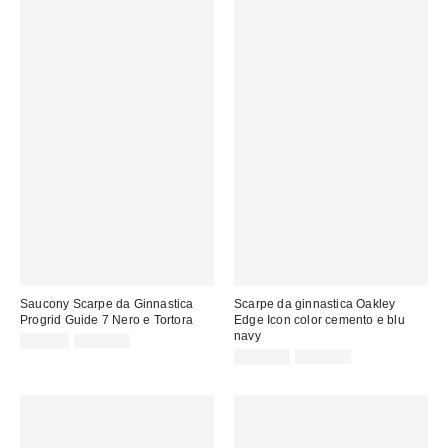
Saucony Scarpe da Ginnastica
Scarpe da ginnastica Oakley
Progrid Guide 7 Nero e Tortora
Edge Icon color cemento e blu
navy
Prezzo
Prezzo
79,00 €
140,00 €
originale:
di
Prezzo
Prezzo
105,00 €
225,00 €
originale:
vendita:
di
vendita: