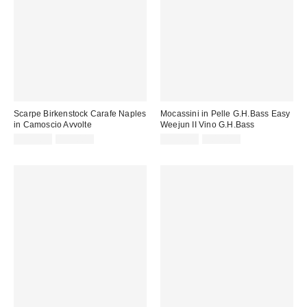
Scarpe Birkenstock Carafe Naples
Mocassini in Pelle G.H.Bass Easy
in Camoscio Avvolte
Weejun II Vino G.H.Bass
Prezzo
Prezzo
Prezzo
Prezzo
155,00 €
195,00 €
159,00 €
205,00 €
originale:
originale:
di
di
vendita:
vendita: