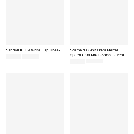
Sandali KEEN White Cap Uneek
Scarpe da Ginnastica Merrell
Speed Coal Moab Speed 2 Vent
Prezzo
Prezzo
95,00 €
120,00 €
originale:
di
Prezzo
Prezzo
99,00 €
130,00 €
originale:
vendita:
di
vendita: