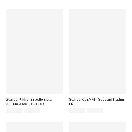
originale:
di
vendita:
vendita:
Scarpe Padror in pelle nera
Scarpe KLEMAN Guepard Padrini
KLEMAN esclusiva UO
FP
Prezzo
Prezzo
Prezzo
Prezzo
105,00 €
180,00 €
119,00 €
200,00 €
originale:
originale:
di
di
vendita:
vendita: