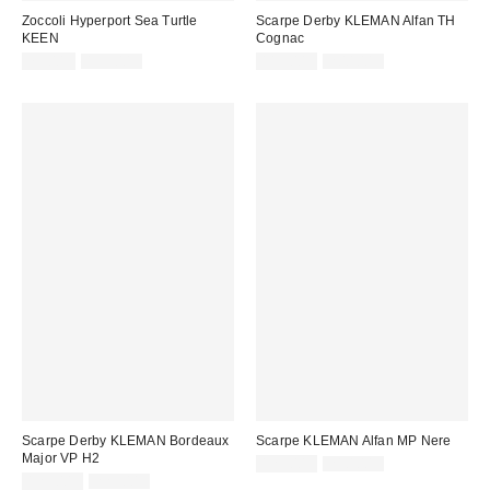
Zoccoli Hyperport Sea Turtle
Scarpe Derby KLEMAN Alfan TH
KEEN
Cognac
Prezzo
Prezzo
Prezzo
Prezzo
75,00 €
155,00 €
119,00 €
200,00 €
originale:
originale:
di
di
vendita:
vendita:
Scarpe Derby KLEMAN Bordeaux
Scarpe KLEMAN Alfan MP Nere
Major VP H2
Prezzo
Prezzo
125,00 €
210,00 €
originale:
Prezzo
Prezzo
di
125,00 €
229,00 €