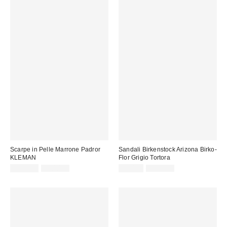
Scarpe in Pelle Marrone Padror
Sandali Birkenstock Arizona Birko-
KLEMAN
Flor Grigio Tortora
Prezzo
Prezzo
Prezzo
Prezzo
135,00 €
170,00 €
85,00 €
109,00 €
originale:
originale:
di
di
vendita:
vendita: