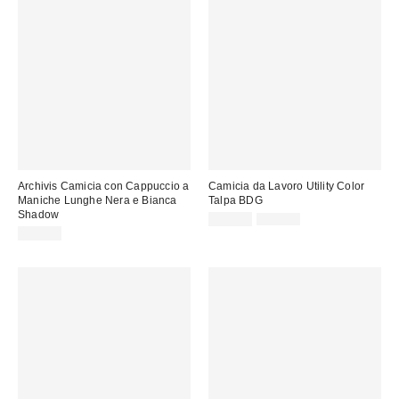
Archivis Camicia con Cappuccio a
Camicia da Lavoro Utility Color
Maniche Lunghe Nera e Bianca
Talpa BDG
Shadow
Prezzo
Prezzo
29,00 €
59,00 €
originale:
di
65,00 €
vendita: