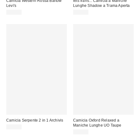
Camicia Western Rossa Bartow
iets frans... Camicia a Maniche
Levi's
Lunghe Shadow a Trama Aperta
79,00 €
59,00 €
Camicia Serpente 2 in 1 Archivis
Camicia Oxford Relaxed a
Maniche Lunghe UO Taupe
69,00 €
59,00 €