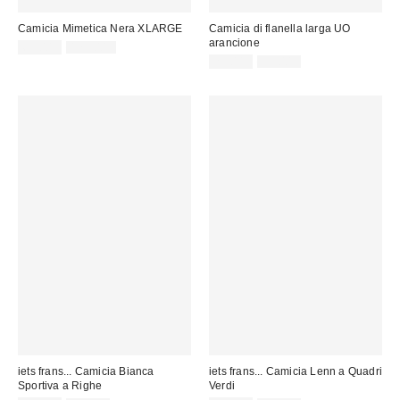
Camicia Mimetica Nera XLARGE
Camicia di flanella larga UO
arancione
Prezzo
Prezzo
69,00 €
179,00 €
originale:
di
Prezzo
Prezzo
25,00 €
55,00 €
originale:
vendita:
di
vendita:
iets frans... Camicia Bianca
iets frans... Camicia Lenn a Quadri
Sportiva a Righe
Verdi