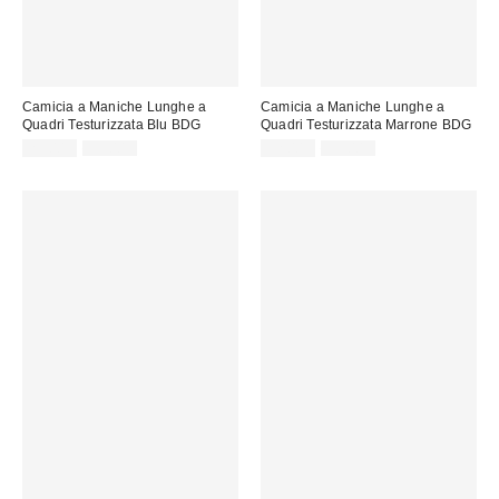
Camicia a Maniche Lunghe a
Camicia a Maniche Lunghe a
Quadri Testurizzata Blu BDG
Quadri Testurizzata Marrone BDG
Prezzo
Prezzo
Prezzo
Prezzo
29,00 €
59,00 €
32,00 €
59,00 €
originale:
originale:
di
di
vendita:
vendita: