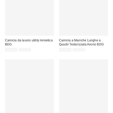
Camicia da lavoro utility mimetica
Camicia a Maniche Lunghe a
BDG
Quadri Testurizzata Avorio BDG
Prezzo
Prezzo
Prezzo
Prezzo
29,00 €
59,00 €
29,00 €
59,00 €
originale:
originale:
di
di
vendita:
vendita: