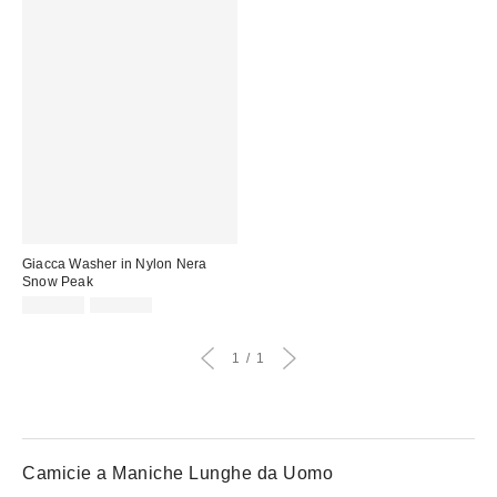
Giacca Washer in Nylon Nera
Snow Peak
Prezzo
Prezzo
119,00 €
205,00 €
originale:
di
vendita:
1
1
Camicie a Maniche Lunghe da Uomo