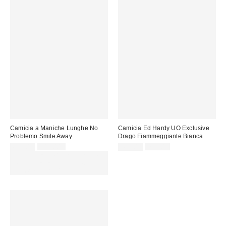
Camicia a Maniche Lunghe No
Camicia Ed Hardy UO Exclusive
Problemo Smile Away
Drago Fiammeggiante Bianca
Prezzo
Prezzo
Prezzo
Prezzo
69,00 €
149,00 €
45,00 €
79,00 €
originale:
originale:
di
di
SCONTO EXTRA DEL 30% SU
vendita:
vendita:
PROMO SELEZIONATI : Usa il
codice: EXTRA30