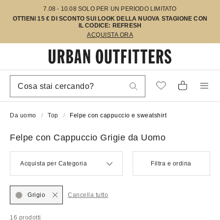
7.08 - 10.08 SOLO PER UN PERIODO LIMITATO
OTTIENI 15 € DI SCONTO SUI LOOK DELLA NUOVA STAGIONE CON
IL CODICE: REFRESH
ACQUISTA ORA
Da uomo
Top
Felpe con cappuccio e sweatshirt
Felpe con Cappuccio Grigie da Uomo
Acquista per Categoria
Filtra e ordina
Grigio
Cancella tutto
16 prodotti