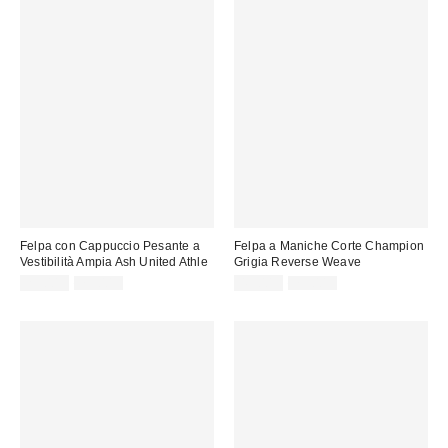
Felpa con Cappuccio Pesante a
Felpa a Maniche Corte Champion
Vestibilità Ampia Ash United Athle
Grigia Reverse Weave
Prezzo
Prezzo
Prezzo
Prezzo
25,00 €
75,00 €
45,00 €
75,00 €
originale:
originale:
di
di
vendita:
vendita: