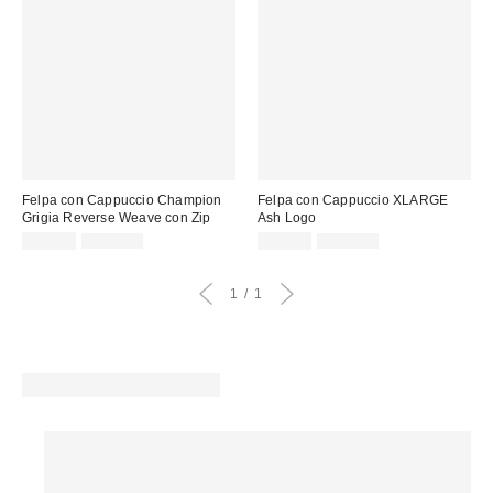
Felpa con Cappuccio Champion
Felpa con Cappuccio XLARGE
Grigia Reverse Weave con Zip
Ash Logo
Prezzo
Prezzo
Prezzo
Prezzo
59,00 €
105,00 €
75,00 €
127,00 €
originale:
originale:
di
di
vendita:
vendita:
1
1