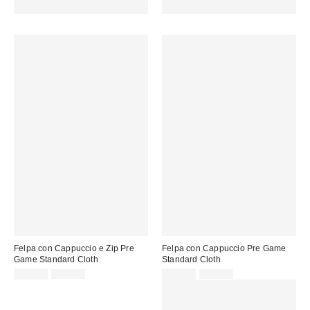
CODICE: REFRESH
codice: EXTRA30
Felpa con Cappuccio e Zip Pre
Felpa con Cappuccio Pre Game
Game Standard Cloth
Standard Cloth
Prezzo
Prezzo
Prezzo
Prezzo
32,00 €
69,00 €
32,00 €
69,00 €
originale:
originale:
di
di
SCONTO EXTRA DEL 30% SU
vendita:
vendita:
PROMO SELEZIONATI : Usa il
codice: EXTRA30