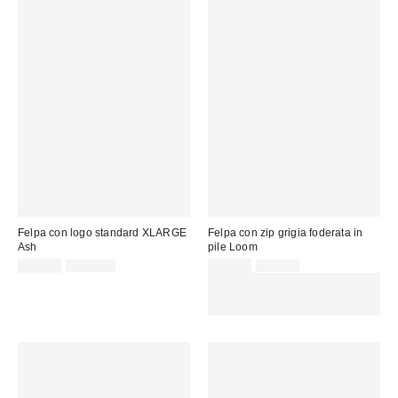
Felpa con logo standard XLARGE
Felpa con zip grigia foderata in
Ash
pile Loom
Prezzo
Prezzo
Prezzo
Prezzo
45,00 €
129,00 €
45,00 €
79,00 €
originale:
originale:
di
di
SCONTO EXTRA DEL 30% SU
vendita:
vendita:
PROMO SELEZIONATI : Usa il
codice: EXTRA30