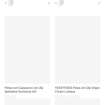
Felpa con Cappuccio con Zip
YESEYESEE Felpa con Zip Grigio
Quiksilver Esclusiva UO
Chiaro Lumaca
Prezzo
Prezzo
79,00 €
49,00 €
109,00 €
originale:
di
Spendi almeno 60 € per ottenere
SCONTO EXTRA DEL 30% SU
vendita:
15 € DI SCONTO. USA IL
PROMO SELEZIONATI : Usa il