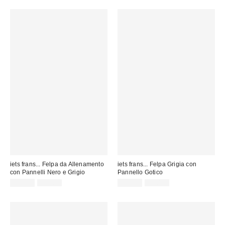
iets frans... Felpa da Allenamento
iets frans... Felpa Grigia con
con Pannelli Nero e Grigio
Pannello Gotico
Prezzo
Prezzo
Prezzo
Prezzo
35,00 €
75,00 €
35,00 €
65,00 €
originale:
originale:
di
di
vendita:
vendita: